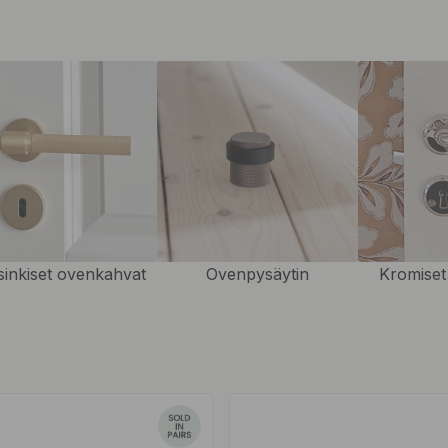
ä – retrotyylisistä
 kotisi sisustus on modernimpi,
eelliset mallit, jotka sopivat
isäoviin
eri materiaaleissa,
on helppo tapa päivittää kotisi
kapintaiset
ovenkahvat ja
olemmille puolille, ruuvit ja
inkiset ovenkahvat
Ovenpysäytin
Kromiset