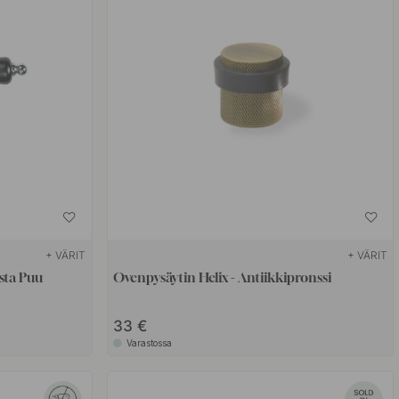
+ VÄRIT
+ VÄRIT
sta Puu
Ovenpysäytin Helix - Antiikkipronssi
33 €
Varastossa