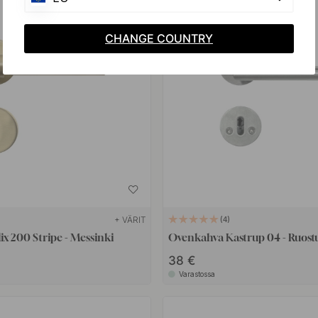
CHANGE COUNTRY
+ VÄRIT
4
x 200 Stripe - Messinki
Ovenkahva Kastrup 04 - Ruost
38 €
Varastossa