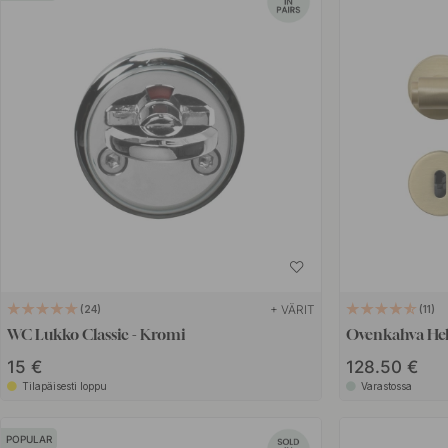
+ VÄRIT
24
11
WC Lukko Classic - Kromi
Ovenkahva Heli
15 €
128.50 €
Tilapäisesti loppu
Varastossa
POPULAR