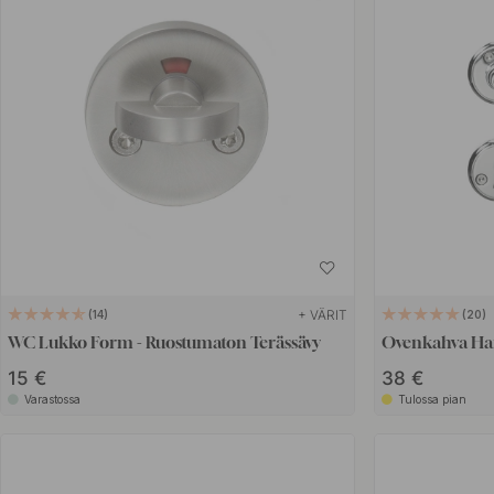
+ VÄRIT
14
20
WC Lukko Form - Ruostumaton Terässävy
Ovenkahva Ha
15 €
38 €
Varastossa
Tulossa pian