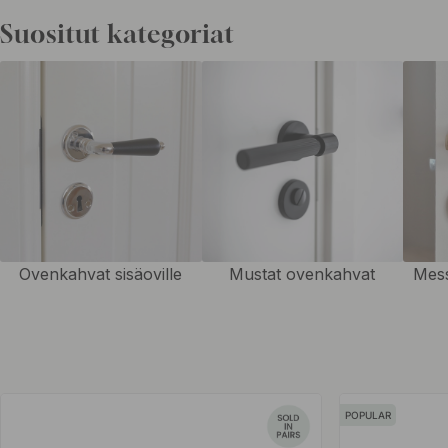
Meiltä löydät laajan valikoiman ovien kahvoja ja painikkeita eri tyyleiss
Suositut kategoriat
maalaisromanttisiin, moderneihin ja minimalistisiin vaihtoehtoihin. Jos
suosittelemme valitsemaan kahvat puhtailla linjoilla tai tyylikkäät korist
yhtenäiseen sisustukseen.
Etsitkö ovenkahvaa sisäoveen? Valikoimastamme löydät
ovenkahvat s
väreissä ja viimeistelyissä – kaikki laadukkailla yksityiskohdilla. Tämä 
ilmettä pienellä vaivalla.
Mukana valikoimassamme on
kromiset
,
messinkiset
,
mustat
sekä
nah
ovenpainikkeet. Kaikki tuotteet toimitetaan täydellisinä: kahvat oven m
Ovenkahvat sisäoville
Mustat ovenkahvat
Mess
kiinnitystarvikkeet mukana.
POPULAR