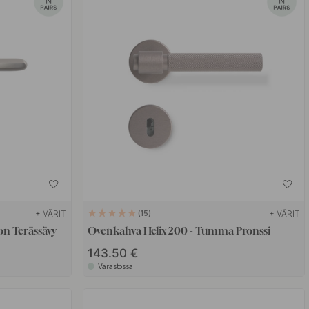
+ VÄRIT
+ VÄRIT
15
on Terässävy
Ovenkahva Helix 200 - Tumma Pronssi
143.50 €
Varastossa