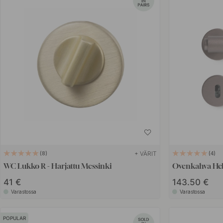
+ VÄRIT
8
4
WC Lukko R - Harjattu Messinki
Ovenkahva Hel
41 €
143.50 €
Varastossa
Varastossa
POPULAR