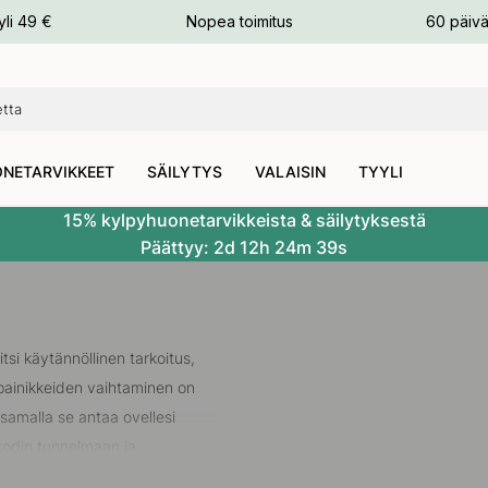
n
yli 49 €
Nopea toimitus
60 päivä
NETARVIKKEET
SÄILYTYS
VALAISIN
TYYLI
15% kylpyhuonetarvikkeista & säilytyksestä
Päättyy:
2d
12h
24m
38s
tsi käytännöllinen tarkoitus,
 painikkeiden vaihtaminen on
samalla se antaa ovellesi
kodin tunnelmaan ja