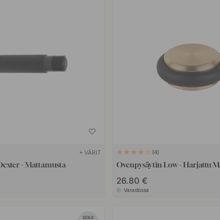
+ VÄRIT
4
Dexter - Mattamusta
Ovenpysäytin Low - Harjattu M
26.80 €
Varastossa