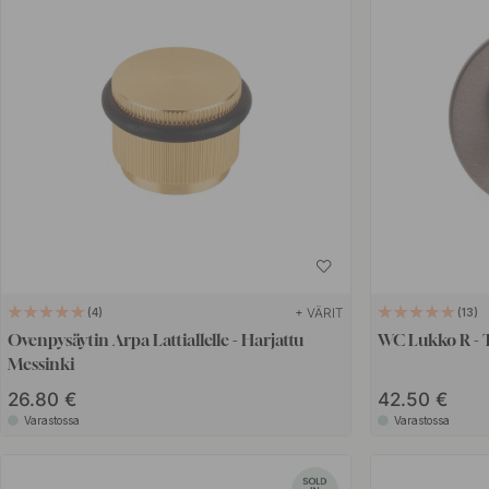
+ VÄRIT
4
13
Ovenpysäytin Arpa Lattiallelle - Harjattu
WC Lukko R -
Messinki
26.80 €
42.50 €
Varastossa
Varastossa