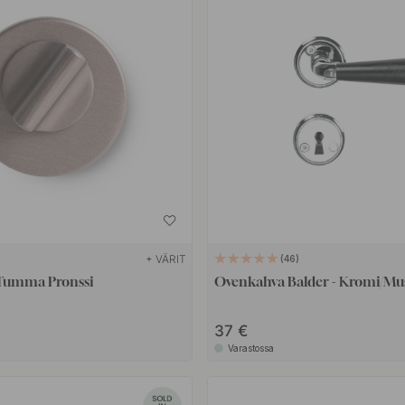
+ VÄRIT
46
 Tumma Pronssi
Ovenkahva Balder - Kromi/Mu
37 €
Varastossa