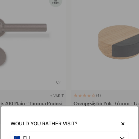
+ VÄRIT
6
ix 200 Plain - Tumma Pronssi
Ovenpysäytin Puk - 65mm - 
36.80 €
Varastossa
WOULD YOU RATHER VISIT?
POPULAR
EU