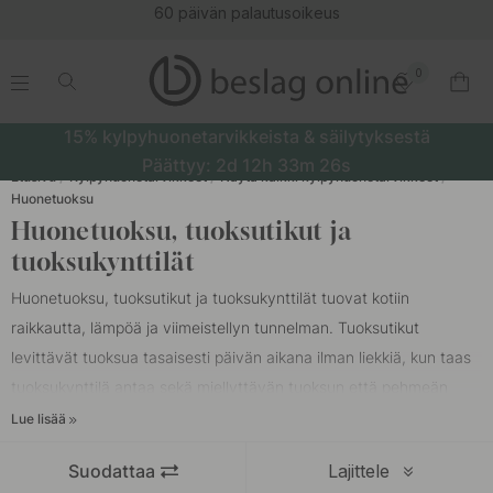
60 päivän palautusoikeus
0
.
.
.
.
15% kylpyhuonetarvikkeista & säilytyksestä
Päättyy:
2d
12h
33m
26s
Etusivu
Kylpyhuonetarvikkeet
Näytä kaikki kylpyhuonetarvikkeet
Huonetuoksu
Huonetuoksu, tuoksutikut ja
tuoksukynttilät
Huonetuoksu, tuoksutikut ja tuoksukynttilät tuovat kotiin
raikkautta, lämpöä ja viimeistellyn tunnelman. Tuoksutikut
levittävät tuoksua tasaisesti päivän aikana ilman liekkiä, kun taas
tuoksukynttilä antaa sekä miellyttävän tuoksun että pehmeän
valon. Valikoimastamme löydät huonetuoksuja kylpyhuoneeseen,
Lue lisää
eteiseen, makuuhuoneeseen ja olohuoneeseen, aina raikkaista ja
Suodattaa
Lajittele
kukkaisista tuoksuista lämpimämpiin ja puumaisiin sävyihin.