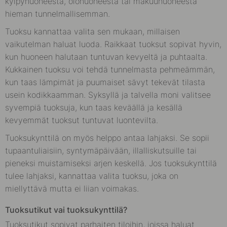
kylpyhuoneesta, olohuoneesta tai makuuhuoneesta
hieman tunnelmallisemman.
Tuoksu kannattaa valita sen mukaan, millaisen
vaikutelman haluat luoda. Raikkaat tuoksut sopivat hyvin,
kun huoneen halutaan tuntuvan kevyeltä ja puhtaalta.
Kukkainen tuoksu voi tehdä tunnelmasta pehmeämmän,
kun taas lämpimät ja puumaiset sävyt tekevät tilasta
usein kodikkaamman. Syksyllä ja talvella moni valitsee
syvempiä tuoksuja, kun taas keväällä ja kesällä
kevyemmät tuoksut tuntuvat luontevilta.
Tuoksukynttilä on myös helppo antaa lahjaksi. Se sopii
tupaantuliaisiin, syntymäpäivään, illalliskutsuille tai
pieneksi muistamiseksi arjen keskellä. Jos tuoksukynttilä
tulee lahjaksi, kannattaa valita tuoksu, joka on
miellyttävä mutta ei liian voimakas.
Tuoksutikut vai tuoksukynttilä?
Tuoksutikut sopivat parhaiten tiloihin, joissa haluat