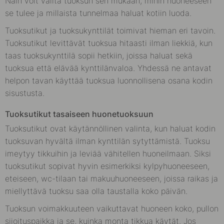
Näin voit valita tuoksun sen mukaan, mihin huoneeseen
se tulee ja millaista tunnelmaa haluat kotiin luoda.
Tuoksutikut ja tuoksukynttilät toimivat hieman eri tavoin.
Tuoksutikut levittävät tuoksua hitaasti ilman liekkiä, kun
taas tuoksukynttilä sopii hetkiin, joissa haluat sekä
tuoksua että elävää kynttilänvaloa. Yhdessä ne antavat
helpon tavan käyttää tuoksua luonnollisena osana kodin
sisustusta.
Tuoksutikut tasaiseen huonetuoksuun
Tuoksutikut ovat käytännöllinen valinta, kun haluat kodin
tuoksuvan hyvältä ilman kynttilän sytyttämistä. Tuoksu
imeytyy tikkuihin ja leviää vähitellen huoneilmaan. Siksi
tuoksutikut sopivat hyvin esimerkiksi kylpyhuoneeseen,
eteiseen, wc-tilaan tai makuuhuoneeseen, joissa raikas ja
miellyttävä tuoksu saa olla taustalla koko päivän.
Tuoksun voimakkuuteen vaikuttavat huoneen koko, pullon
sijoituspaikka ja se, kuinka monta tikkua käytät. Jos