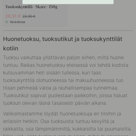
Tuoksukynttilä - Skare - 150g
20.31 €
23.90 €
Varastossa
Huonetuoksu, tuoksutikut ja tuoksukynttilät
kotiin
Tuoksu vaikuttaa yllättävän paljon siihen, miltä huone
tuntuu. Raikas huonetuoksu eteisessä voi tehdä kodista
kutsuvamman heti sisään tullessa, kun taas
tuoksukynttilä olohuoneessa tai makuuhuoneessa tuo
tilaan pehmeää valoa ja rauhallisempaa tunnelmaa.
Tuoksutikut sopivat puolestaan paikkoihin, joissa haluat
tuoksun olevan läsnä tasaisesti päivän aikana.
Valikoimastamme löydät huonetuoksuja eri tiloihin ja
erilaisiin hetkiin. Osa tuoksuista tuntuu kevyiltä ja
raikkailta, osa lämpimämmiltä, kukkaisilta tai puumaisilta.