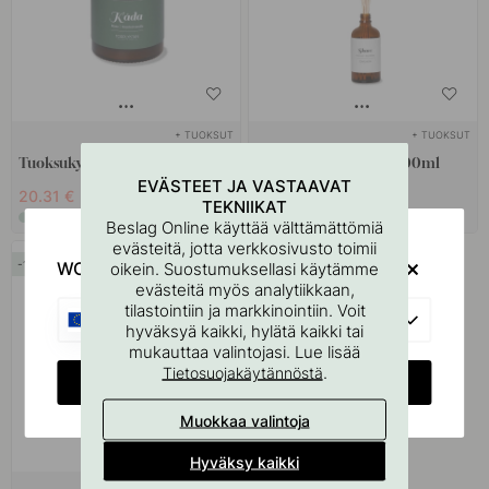
+ TUOKSUT
+ TUOKSUT
Tuoksukynttilä - Hartsi - 150g
Tuoksutikut - Skare - 100ml
EVÄSTEET JA VASTAAVAT
20.31 €
29.41 €
23.90 €
34.60 €
TEKNIIKAT
Varastossa
Varastossa
Beslag Online käyttää välttämättömiä
evästeitä, jotta verkkosivusto toimii
15
WOULD YOU RATHER VISIT?
oikein. Suostumuksellasi käytämme
evästeitä myös analytiikkaan,
tilastointiin ja markkinointiin. Voit
EU
hyväksyä kaikki, hylätä kaikki tai
mukauttaa valintojasi. Lue lisää
.
Tietosuojakäytännöstä
CHANGE COUNTRY
Muokkaa valintoja
Hyväksy kaikki
+ TUOKSUT