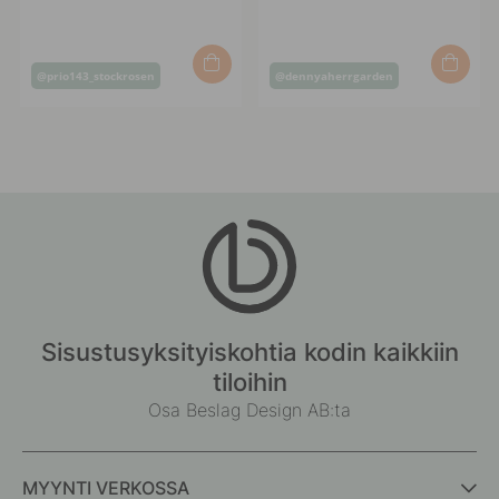
Inlägg
Inlägg
@prio143_stockrosen
@dennyaherrgarden
publicerat
publicerat
av
av
Sisustusyksityiskohtia kodin kaikkiin
tiloihin
Osa Beslag Design AB:ta
MYYNTI VERKOSSA