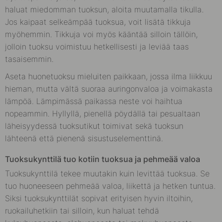
haluat miedomman tuoksun, aloita muutamalla tikulla.
Jos kaipaat selkeämpää tuoksua, voit lisätä tikkuja
myöhemmin. Tikkuja voi myös kääntää silloin tällöin,
jolloin tuoksu voimistuu hetkellisesti ja leviää taas
tasaisemmin.
Aseta huonetuoksu mieluiten paikkaan, jossa ilma liikkuu
hieman, mutta vältä suoraa auringonvaloa ja voimakasta
lämpöä. Lämpimässä paikassa neste voi haihtua
nopeammin. Hyllyllä, pienellä pöydällä tai pesualtaan
läheisyydessä tuoksutikut toimivat sekä tuoksun
lähteenä että pienenä sisustuselementtinä.
Tuoksukynttilä tuo kotiin tuoksua ja pehmeää valoa
Tuoksukynttilä tekee muutakin kuin levittää tuoksua. Se
tuo huoneeseen pehmeää valoa, liikettä ja hetken tuntua.
Siksi tuoksukynttilät sopivat erityisen hyvin iltoihin,
ruokailuhetkiin tai silloin, kun haluat tehdä