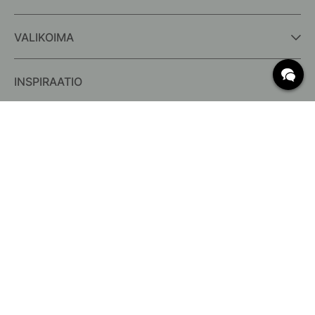
VALIKOIMA
INSPIRAATIO
USEIN KYSYTYT KYSYMYKSET
Toimitus
Mitä c/c-mitat tarkoittavat?
Ilmaisen toimituksen ehdot
Palautus & Reklamaatio
Muuta olemassa olevaa tilausta
Peruuta tilauksesi