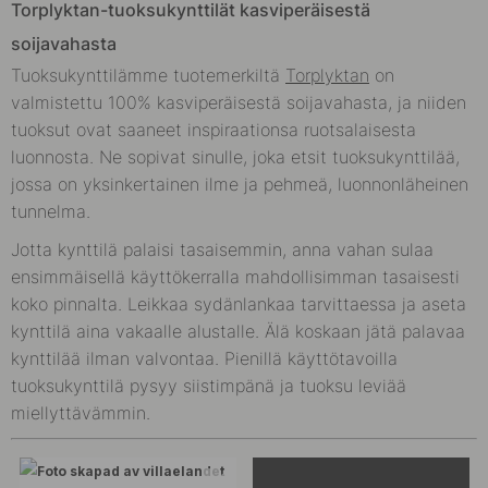
Torplyktan-tuoksukynttilät kasviperäisestä
soijavahasta
Tuoksukynttilämme tuotemerkiltä
Torplyktan
on
valmistettu 100% kasviperäisestä soijavahasta, ja niiden
tuoksut ovat saaneet inspiraationsa ruotsalaisesta
luonnosta. Ne sopivat sinulle, joka etsit tuoksukynttilää,
jossa on yksinkertainen ilme ja pehmeä, luonnonläheinen
tunnelma.
Jotta kynttilä palaisi tasaisemmin, anna vahan sulaa
ensimmäisellä käyttökerralla mahdollisimman tasaisesti
koko pinnalta. Leikkaa sydänlankaa tarvittaessa ja aseta
kynttilä aina vakaalle alustalle. Älä koskaan jätä palavaa
kynttilää ilman valvontaa. Pienillä käyttötavoilla
tuoksukynttilä pysyy siistimpänä ja tuoksu leviää
miellyttävämmin.