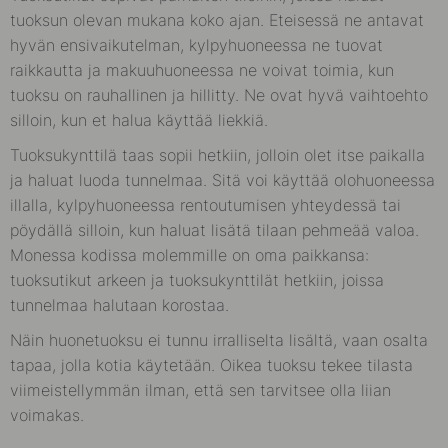
tuoksun olevan mukana koko ajan. Eteisessä ne antavat
hyvän ensivaikutelman, kylpyhuoneessa ne tuovat
raikkautta ja makuuhuoneessa ne voivat toimia, kun
tuoksu on rauhallinen ja hillitty. Ne ovat hyvä vaihtoehto
silloin, kun et halua käyttää liekkiä.
Tuoksukynttilä taas sopii hetkiin, jolloin olet itse paikalla
ja haluat luoda tunnelmaa. Sitä voi käyttää olohuoneessa
illalla, kylpyhuoneessa rentoutumisen yhteydessä tai
pöydällä silloin, kun haluat lisätä tilaan pehmeää valoa.
Monessa kodissa molemmille on oma paikkansa:
tuoksutikut arkeen ja tuoksukynttilät hetkiin, joissa
tunnelmaa halutaan korostaa.
Näin huonetuoksu ei tunnu irralliselta lisältä, vaan osalta
tapaa, jolla kotia käytetään. Oikea tuoksu tekee tilasta
viimeistellymmän ilman, että sen tarvitsee olla liian
voimakas.