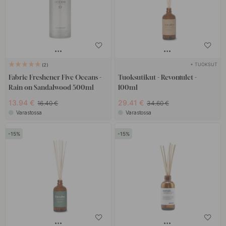
+ TUOKSUT
2
Fabric Freshener Five Oceans -
Tuoksutikut - Revontulet -
Rain on Sandalwood 500ml
100ml
13.94 €
29.41 €
16.40 €
34.60 €
Varastossa
Varastossa
15
15