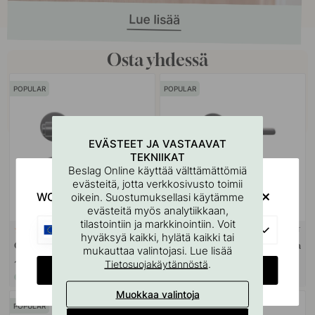
Osta yhdessä
POPULAR
POPULAR
EVÄSTEET JA VASTAAVAT
TEKNIIKAT
Beslag Online käyttää välttämättömiä
evästeitä, jotta verkkosivusto toimii
WOULD YOU RATHER VISIT?
oikein. Suostumuksellasi käytämme
evästeitä myös analytiikkaan,
tilastointiin ja markkinointiin. Voit
EU
+ VÄRIT
+ VÄRIT
26
22
hyväksyä kaikki, hylätä kaikki tai
Ovenkahva Helix 200 - Musta
Ovenkahva Monza - Mattamusta
mukauttaa valintojasi. Lue lisää
.
Tietosuojakäytännöstä
128.50 €
41 €
CHANGE COUNTRY
Varastossa
Varastossa
Muokkaa valintoja
POPULAR