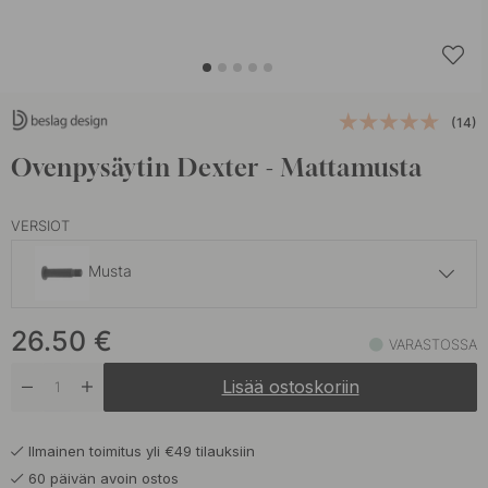
(14)
Ovenpysäytin Dexter - Mattamusta
VERSIOT
Musta
26.50 €
26.50
€
Ruostumaton Terässävy
VARASTOSSA
Varastossa
Lisää ostoskoriin
Ilmainen toimitus yli €49 tilauksiin
60 päivän avoin ostos