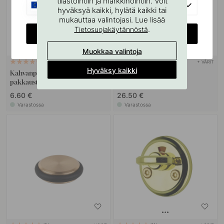
tilastointiin ja markkinointiin. Voit
EU
hyväksyä kaikki, hylätä kaikki tai
mukauttaa valintojasi. Lue lisää
.
Tietosuojakäytännöstä
CHANGE COUNTRY
Muokkaa valintoja
+ VÄRIT
22
14
Hyväksy kaikki
Kahvanpehmusteet - Musta 3
Ovenpysäytin Dexter -
pakkausta
Mattamusta
6.60 €
26.50 €
Varastossa
Varastossa