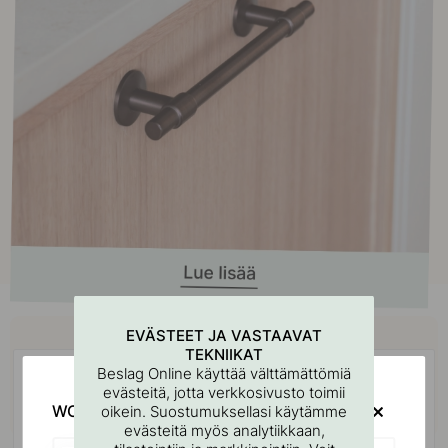
Osta yhdessä
EVÄSTEET JA VASTAAVAT
TEKNIIKAT
Beslag Online käyttää välttämättömiä
POPULAR
evästeitä, jotta verkkosivusto toimii
WOULD YOU RATHER VISIT?
oikein. Suostumuksellasi käytämme
evästeitä myös analytiikkaan,