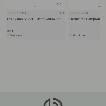
+ VÄRIT
46
8
Ovenkahva Balder - Kromi/Musta Puu
Ovenkahva Hampton - Me
37
38
Varastossa
Varastossa