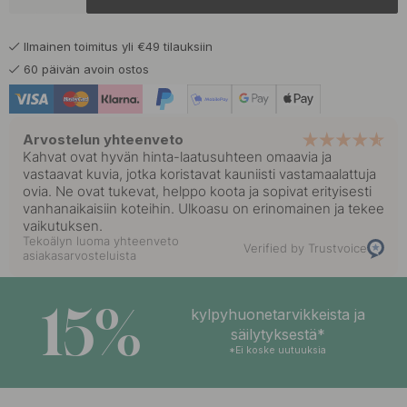
Ilmainen toimitus yli €49 tilauksiin
60 päivän avoin ostos
Arvostelun yhteenveto
Kahvat ovat hyvän hinta-laatusuhteen omaavia ja
vastaavat kuvia, jotka koristavat kauniisti vastamaalattuja
ovia. Ne ovat tukevat, helppo koota ja sopivat erityisesti
vanhanaikaisiin koteihin. Ulkoasu on erinomainen ja tekee
vaikutuksen.
Tekoälyn luoma yhteenveto
Verified by Trustvoice
asiakasarvosteluista
15%
kylpyhuonetarvikkeista ja
säilytyksestä*
*Ei koske uutuuksia