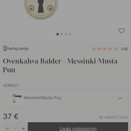
(15)
Ovenkahva Balder - Messinki/Musta
Puu
VERSIOT
Messinki/Musta Puu
37 €
37
€
Kromi/Musta Puu
VARASTOSSA
Varastossa
Lisää ostoskoriin