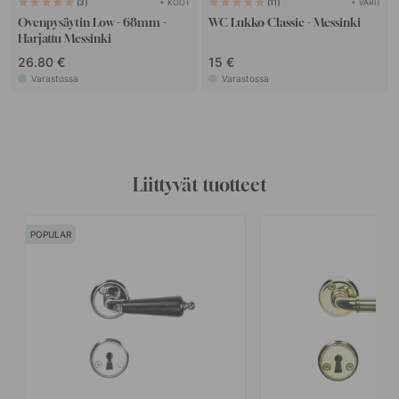
+ KOOT
+ VÄRIT
3
11
Ovenpysäytin Low - 68mm -
WC Lukko Classic - Messinki
Harjattu Messinki
26.80 €
15 €
Varastossa
Varastossa
Liittyvät tuotteet
POPULAR