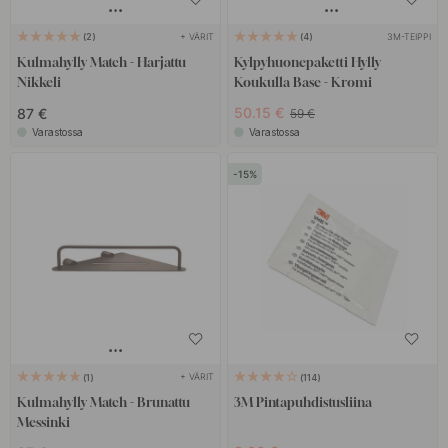
+ VÄRIT
3M-TEIPPI
2
4
Kulmahylly Match - Harjattu
Kylpyhuonepaketti Hylly
Nikkeli
Koukulla Base - Kromi
50.15 €
87 €
59 €
Varastossa
Varastossa
15
+ VÄRIT
1
114
Kulmahylly Match - Brunattu
3M Pintapuhdistusliina
Messinki