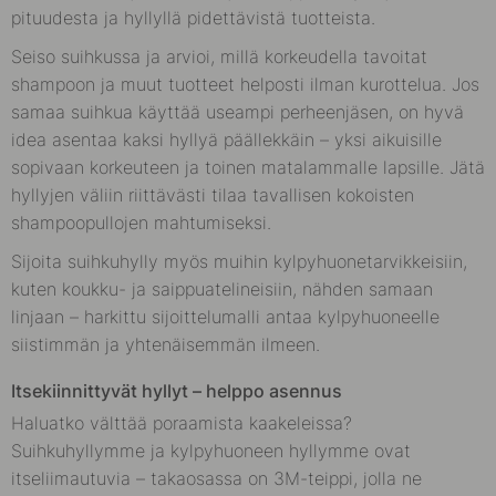
pituudesta ja hyllyllä pidettävistä tuotteista.
Seiso suihkussa ja arvioi, millä korkeudella tavoitat
shampoon ja muut tuotteet helposti ilman kurottelua. Jos
samaa suihkua käyttää useampi perheenjäsen, on hyvä
idea asentaa kaksi hyllyä päällekkäin – yksi aikuisille
sopivaan korkeuteen ja toinen matalammalle lapsille. Jätä
hyllyjen väliin riittävästi tilaa tavallisen kokoisten
shampoopullojen mahtumiseksi.
Sijoita suihkuhylly myös muihin kylpyhuonetarvikkeisiin,
kuten koukku- ja saippuatelineisiin, nähden samaan
linjaan – harkittu sijoittelumalli antaa kylpyhuoneelle
siistimmän ja yhtenäisemmän ilmeen.
Itsekiinnittyvät hyllyt – helppo asennus
Haluatko välttää poraamista kaakeleissa?
Suihkuhyllymme ja kylpyhuoneen hyllymme ovat
itseliimautuvia – takaosassa on 3M-teippi, jolla ne