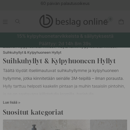
60 päivän palautusoikeus
0
.
.
.
.
15% kylpyhuonetarvikkeista & säilytyksestä
Päättyy:
2d
14h
8m
39s
Etusivu
Kylpyhuonetarvikkeet
Näytä kaikki kylpyhuonetarvikkeet
Suihkuhyllyt & Kylpyhuoneen Hyllyt
Suihkuhyllyt & Kylpyhuoneen Hyllyt
Täältä löydät itseliimautuvat suihkuhyllymme ja kylpyhuoneen
hyllymme, jotka kiinnitetään seinälle 3M-teipillä – ilman porausta.
Hylly tarttuu helposti kaakelin pintaan ja muihin tasaisiin pintoihin,
ja se on saatavana kiillotetulla kromilla, harjatulla
ruostumattomalla teräksellä ja mattamustalla viimeistelyllä. Valitse
Lue lisää
suora suihkuhylly tai kulmahylly suihkuun älykkääksi kylpyhuoneen
Suositut kategoriat
säilytysratkaisuksi, joka pitää shampoon, saippuan ja
hygieniatuotteet siististi käden ulottuvilla. Itseliimautuvalla