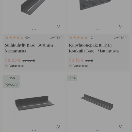
3M-TEIPPI
3M-TEIPPI
50
10
Suihkuhylly Base - 300mm -
Kylpyhuonepaketti Hylly
Mattamusta
Koukulla Base - Mattamusta
58.23 €
50.15 €
68.50 €
59 €
Varastossa
Varastossa
15
15
POPULAR