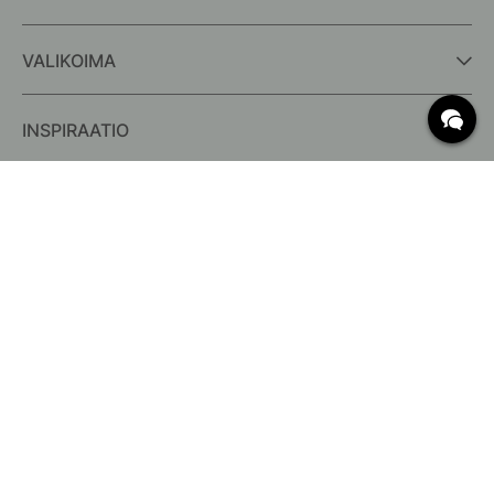
VALIKOIMA
INSPIRAATIO
USEIN KYSYTYT KYSYMYKSET
Toimitus
Mitä c/c-mitat tarkoittavat?
Ilmaisen toimituksen ehdot
Palautus & Reklamaatio
Muuta olemassa olevaa tilausta
Peruuta tilauksesi