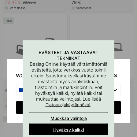
79.47 €
79 €
93.50 €
Varastossa
Varastossa
15
EVÄSTEET JA VASTAAVAT
TEKNIIKAT
Beslag Online käyttää välttämättömiä
evästeitä, jotta verkkosivusto toimii
WOULD YOU RATHER VISIT?
oikein. Suostumuksellasi käytämme
evästeitä myös analytiikkaan,
+ VÄRIT
+ VÄRIT
tilastointiin ja markkinointiin. Voit
EU
Suihkuhylly Match - Mattamusta
Kulmahylly Match - Mattamusta
hyväksyä kaikki, hylätä kaikki tai
mukauttaa valintojasi. Lue lisää
76.50 €
87 €
90 €
.
Tietosuojakäytännöstä
Varastossa
Varastossa
CHANGE COUNTRY
Muokkaa valintoja
15
Hyväksy kaikki