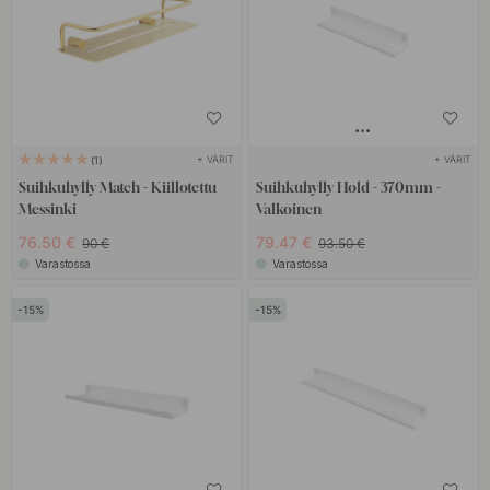
+ VÄRIT
+ VÄRIT
1
Suihkuhylly Match - Kiillotettu
Suihkuhylly Hold - 370mm -
Messinki
Valkoinen
76.50 €
79.47 €
90 €
93.50 €
Varastossa
Varastossa
15
15