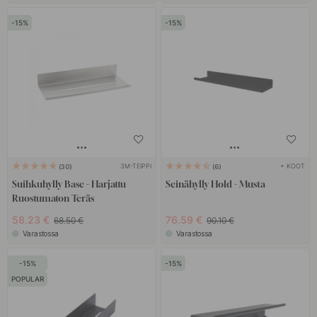
15
15
3M-TEIPPI
+ KOOT
30
6
Suihkuhylly Base - Harjattu
Seinähylly Hold - Musta
Ruostumaton Teräs
58.23 €
76.59 €
68.50 €
90.10 €
Varastossa
Varastossa
15
15
POPULAR