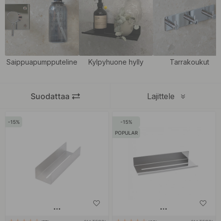
kylpyhuonehyllyllä vapautat tilaa tinkimättä tyylistä.
Kylpyhuoneen hyllyjä voidaan käyttää yhdessä muiden
kylpyhuonetarvikkeidemme
kanssa, kuten
pyyhekoukut
,
saippuapumpputeline
ja
tarrakoukut
, kaikki luodaksesi
Saippuapumpputeline
Kylpyhuone hylly
Tarrakoukut
henkilökohtaisen ilmeen kylpyhuoneeseesi. Base-sarjan avulla
saat kaiken yhteen tyyliin, linjaan ja tunnelmaan.
Suodattaa
Lajittele
15
15
POPULAR