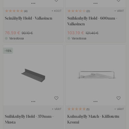
+ KOOT
+ VÄRIT
4
2
Seinähylly Hold - Valkoinen
Suihkuhylly Hold - 600mm -
Valkoinen
76.59 €
103.19 €
90.10 €
121.40 €
Varastossa
Varastossa
15
+ VÄRIT
+ VÄRIT
1
Suihkuhylly Hold - 370mm -
Kulmahylly Match - Kiillotettu
Musta
Kromi