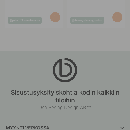
Inlägg
Inlägg
@prio143_stockrosen
@dennyaherrgarden
publicerat
publicerat
av
av
Sisustusyksityiskohtia kodin kaikkiin
tiloihin
Osa Beslag Design AB:ta
MYYNTI VERKOSSA