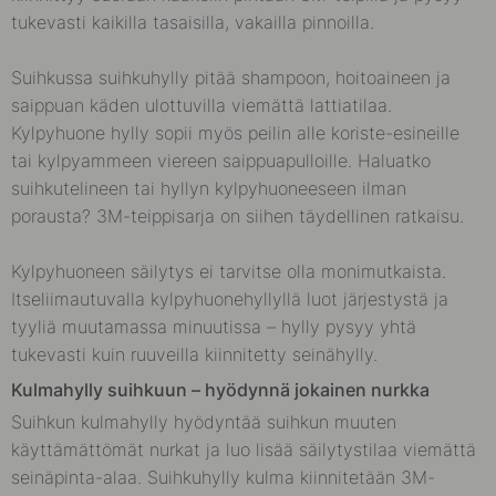
tukevasti kaikilla tasaisilla, vakailla pinnoilla.
Suihkussa suihkuhylly pitää shampoon, hoitoaineen ja
saippuan käden ulottuvilla viemättä lattiatilaa.
Kylpyhuone hylly sopii myös peilin alle koriste-esineille
tai kylpyammeen viereen saippuapulloille. Haluatko
suihkutelineen tai hyllyn kylpyhuoneeseen ilman
porausta? 3M-teippisarja on siihen täydellinen ratkaisu.
Kylpyhuoneen säilytys ei tarvitse olla monimutkaista.
Itseliimautuvalla kylpyhuonehyllyllä luot järjestystä ja
tyyliä muutamassa minuutissa – hylly pysyy yhtä
tukevasti kuin ruuveilla kiinnitetty seinähylly.
Kulmahylly suihkuun – hyödynnä jokainen nurkka
Suihkun kulmahylly hyödyntää suihkun muuten
käyttämättömät nurkat ja luo lisää säilytystilaa viemättä
seinäpinta-alaa. Suihkuhylly kulma kiinnitetään 3M-