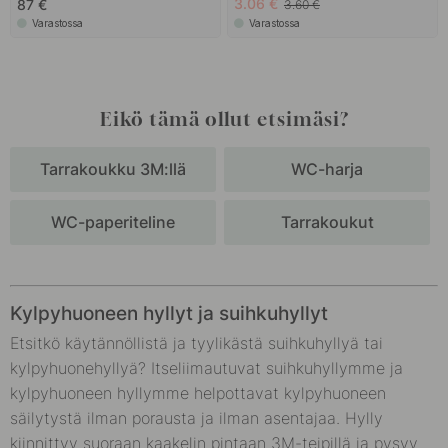
3.06 €
87 €
3.60 €
Varastossa
Varastossa
Eikö tämä ollut etsimäsi?
Tarrakoukku 3M:llä
WC-harja
WC-paperiteline
Tarrakoukut
Kylpyhuoneen hyllyt ja suihkuhyllyt
Etsitkö käytännöllistä ja tyylikästä suihkuhyllyä tai
kylpyhuonehyllyä? Itseliimautuvat suihkuhyllymme ja
kylpyhuoneen hyllymme helpottavat kylpyhuoneen
säilytystä ilman porausta ja ilman asentajaa. Hylly
kiinnittyy suoraan kaakelin pintaan 3M-teipillä ja pysyy