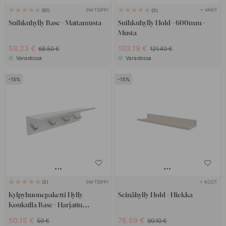
3M-TEIPPI
+ VÄRIT
51
3
Suihkuhylly Base - Mattamusta
Suihkuhylly Hold - 600mm -
Musta
58.23 €
103.19 €
68.50 €
121.40 €
Varastossa
Varastossa
15
15
3M-TEIPPI
+ KOOT
2
Kylpyhuonepaketti Hylly
Seinähylly Hold - Hiekka
Koukulla Base - Harjattu
Ruostumaton Teräs
50.15 €
76.59 €
59 €
90.10 €