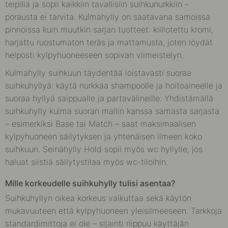
teipillä ja sopii kaikkiin tavallisiin suihkunurkkiin –
porausta ei tarvita. Kulmahylly on saatavana samoissa
pinnoissa kuin muutkin sarjan tuotteet: kiillotettu kromi,
harjattu ruostumaton teräs ja mattamusta, joten löydät
helposti kylpyhuoneeseen sopivan viimeistelyn.
Kulmahylly suihkuun täydentää loistavasti suoraa
suihkuhyllyä: käytä nurkkaa shampoolle ja hoitoaineelle ja
suoraa hyllyä saippualle ja partavälineille. Yhdistämällä
suihkuhylly kulma suoran mallin kanssa samasta sarjasta
– esimerkiksi Base tai Match – saat maksimaalisen
kylpyhuoneen säilytyksen ja yhtenäisen ilmeen koko
suihkuun. Seinähylly Hold sopii myös wc hyllylle, jos
haluat siistiä säilytystilaa myös wc-tiloihin.
Mille korkeudelle suihkuhylly tulisi asentaa?
Suihkuhyllyn oikea korkeus vaikuttaa sekä käytön
mukavuuteen että kylpyhuoneen yleisilmeeseen. Tarkkoja
standardimittoja ei ole – sijainti riippuu käyttäjän