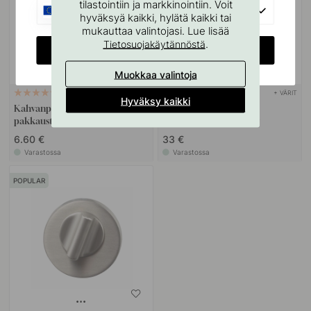
tilastointiin ja markkinointiin. Voit
EU
hyväksyä kaikki, hylätä kaikki tai
mukauttaa valintojasi. Lue lisää
.
Tietosuojakäytännöstä
CHANGE COUNTRY
Muokkaa valintoja
+ VÄRIT
22
2
Hyväksy kaikki
Kahvanpehmusteet - Musta 3
Ovenpysäytin Helix -
pakkausta
Ruostumaton Terässävy
6.60 €
33 €
Varastossa
Varastossa
POPULAR