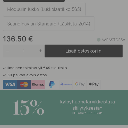
128.50 €
Messinki
Varastossa
Moduulin lukko (Lukkolaatikko 565)
128.50 €
Musta
Scandinavian Standard (Låskista 2014)
Varastossa
143.50 €
136.50
€
Tumma Pronssi
VARASTOSSA
Varastossa
Lisää ostoskoriin
Ilmainen toimitus yli €49 tilauksiin
60 päivän avoin ostos
15%
kylpyhuonetarvikkeista ja
säilytyksestä*
*Ei koske uutuuksia