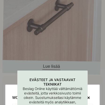
Osta yhdessä
EVÄSTEET JA VASTAAVAT
TEKNIIKAT
Beslag Online käyttää välttämättömiä
evästeitä, jotta verkkosivusto toimii
WOULD YOU RATHER VISIT?
oikein. Suostumuksellasi käytämme
evästeitä myös analytiikkaan,