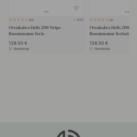
+ VÄRIT
10
2
Ovenkahva Helix 200 Stripe -
Ovenkahva Helix 200 Plai
Ruostumaton Teräs
Ruostumaton Terässävy
128.50
128.50
Varastossa
Varastossa