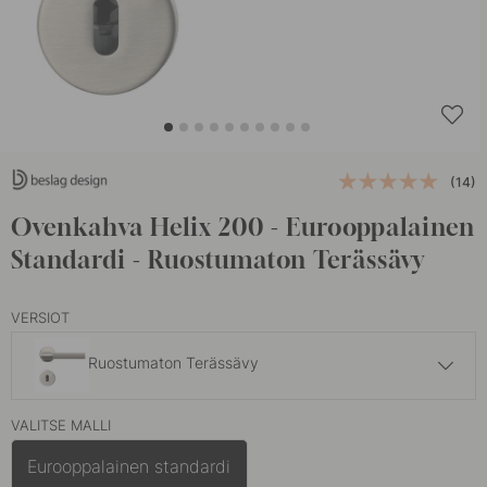
(14)
Ovenkahva Helix 200 - Eurooppalainen
Standardi - Ruostumaton Terässävy
VERSIOT
Ruostumaton Terässävy
128.50 €
VALITSE MALLI
Antiikkipronssi
Varastossa
Eurooppalainen standardi