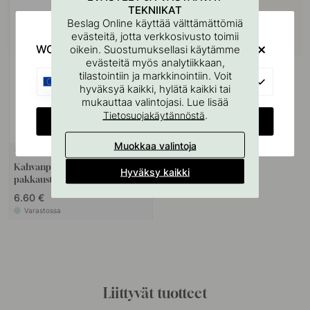
TEKNIIKAT
Beslag Online käyttää välttämättömiä
evästeitä, jotta verkkosivusto toimii
WOULD YOU RATHER VISIT?
oikein. Suostumuksellasi käytämme
evästeitä myös analytiikkaan,
tilastointiin ja markkinointiin. Voit
EU
hyväksyä kaikki, hylätä kaikki tai
mukauttaa valintojasi. Lue lisää
.
Tietosuojakäytännöstä
CHANGE COUNTRY
Muokkaa valintoja
22
Kahvanpehmusteet - Musta 3
Hyväksy kaikki
pakkausta
6.60 €
Varastossa
Liittyvät tuotteet