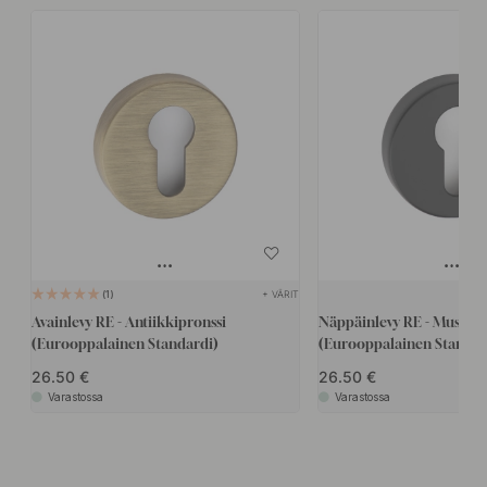
+ VÄRIT
1
Avainlevy RE - Antiikkipronssi
Näppäinlevy RE - Musta
(Eurooppalainen Standardi)
(Eurooppalainen Standar
26.50
26.50
Varastossa
Varastossa