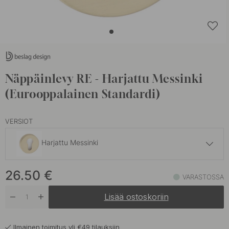
Näppäinlevy RE - Harjattu Messinki
(Eurooppalainen Standardi)
VERSIOT
Harjattu Messinki
26.50 €
26.50
€
Antiikkipronssi
VARASTOSSA
Varastossa
Lisää ostoskoriin
26.50 €
Musta
Varastossa
Ilmainen toimitus yli €49 tilauksiin