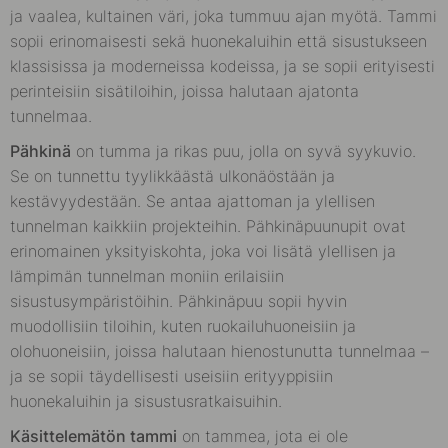
ja vaalea, kultainen väri, joka tummuu ajan myötä. Tammi
sopii erinomaisesti sekä huonekaluihin että sisustukseen
klassisissa ja moderneissa kodeissa, ja se sopii erityisesti
perinteisiin sisätiloihin, joissa halutaan ajatonta
tunnelmaa.
Pähkinä
on tumma ja rikas puu, jolla on syvä syykuvio.
Se on tunnettu tyylikkäästä ulkonäöstään ja
kestävyydestään. Se antaa ajattoman ja ylellisen
tunnelman kaikkiin projekteihin. Pähkinäpuunupit ovat
erinomainen yksityiskohta, joka voi lisätä ylellisen ja
lämpimän tunnelman moniin erilaisiin
sisustusympäristöihin. Pähkinäpuu sopii hyvin
muodollisiin tiloihin, kuten ruokailuhuoneisiin ja
olohuoneisiin, joissa halutaan hienostunutta tunnelmaa –
ja se sopii täydellisesti useisiin erityyppisiin
huonekaluihin ja sisustusratkaisuihin.
Käsittelemätön tammi
on tammea, jota ei ole