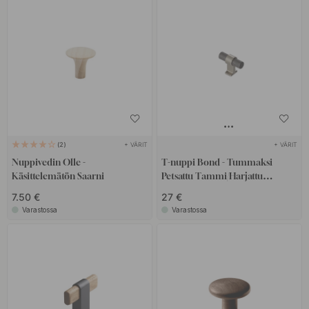
+ VÄRIT
+ VÄRIT
2
Nuppivedin Olle -
T-nuppi Bond - Tummaksi
Käsittelemätön Saarni
Petsattu Tammi/Harjattu
Messinki
7.50 €
27 €
Varastossa
Varastossa