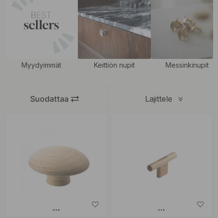
Yhdistä puunupit tyylikkäisiin
puisiin vetimiimme
, ja luo kotiisi
näyttävä ja yhtenäinen ilme. Valitse eri puulajeista ja
viimeistelyistä juuri sinun tyyliisi sopivat
nupit
, ja viimeistele kotisi
luonnollisella tavalla.
Myydyimmät
Keittiön nupit
Messinkinupit
Suodattaa
Lajittele