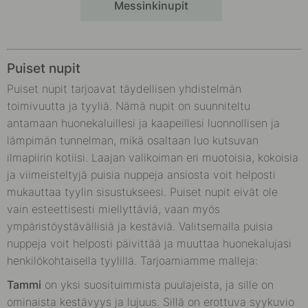
Messinkinupit
Puiset nupit
Puiset nupit tarjoavat täydellisen yhdistelmän
toimivuutta ja tyyliä. Nämä nupit on suunniteltu
antamaan huonekaluillesi ja kaapeillesi luonnollisen ja
lämpimän tunnelman, mikä osaltaan luo kutsuvan
ilmapiirin kotiisi. Laajan valikoiman eri muotoisia, kokoisia
ja viimeisteltyjä puisia nuppeja ansiosta voit helposti
mukauttaa tyylin sisustukseesi. Puiset nupit eivät ole
vain esteettisesti miellyttäviä, vaan myös
ympäristöystävällisiä ja kestäviä. Valitsemalla puisia
nuppeja voit helposti päivittää ja muuttaa huonekalujasi
henkilökohtaisella tyylillä. Tarjoamiamme malleja:
Tammi
on yksi suosituimmista puulajeista, ja sille on
ominaista kestävyys ja lujuus. Sillä on erottuva syykuvio