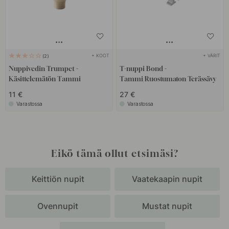
+ KOOT
+ VÄRIT
2
Nuppivedin Trumpet -
T-nuppi Bond -
Käsittelemätön Tammi
Tammi/Ruostumaton Terässävy
11 €
27 €
Varastossa
Varastossa
Eikö tämä ollut etsimäsi?
Keittiön nupit
Vaatekaapin nupit
Ovennupit
Mustat nupit