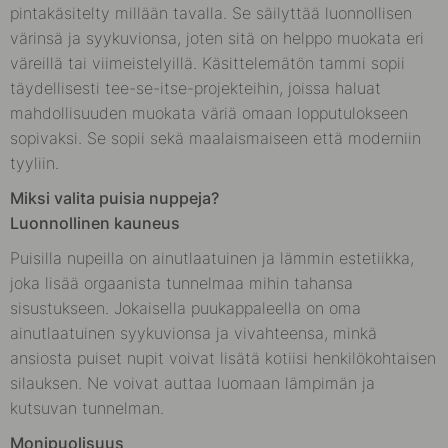
pintakäsitelty millään tavalla. Se säilyttää luonnollisen
värinsä ja syykuvionsa, joten sitä on helppo muokata eri
väreillä tai viimeistelyillä. Käsittelemätön tammi sopii
täydellisesti tee-se-itse-projekteihin, joissa haluat
mahdollisuuden muokata väriä omaan lopputulokseen
sopivaksi. Se sopii sekä maalaismaiseen että moderniin
tyyliin.
Miksi valita puisia nuppeja?
Luonnollinen kauneus
Puisilla nupeilla on ainutlaatuinen ja lämmin estetiikka,
joka lisää orgaanista tunnelmaa mihin tahansa
sisustukseen. Jokaisella puukappaleella on oma
ainutlaatuinen syykuvionsa ja vivahteensa, minkä
ansiosta puiset nupit voivat lisätä kotiisi henkilökohtaisen
silauksen. Ne voivat auttaa luomaan lämpimän ja
kutsuvan tunnelman.
Monipuolisuus