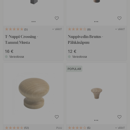
+ VÄRIT
+ VÄRIT
3
8
T-Nuppi Crossing -
Nuppivedin Brutus -
Tammi/Musta
Pähkinäpuu
16 €
12 €
Varastossa
Varastossa
POPULAR
PUU
+ VÄRIT
12
5