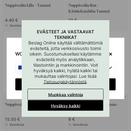
Nuppivedin Lille - Tammi
Nuppivedin Rut -
Käsittelemätön Tammi
4.40 €
10 €
Varastossa
Varastossa
EVÄSTEET JA VASTAAVAT
TEKNIIKAT
Beslag Online käyttää välttämättömiä
evästeitä, jotta verkkosivusto toimii
WOULD YOU RATHER VISIT?
oikein. Suostumuksellasi käytämme
evästeitä myös analytiikkaan,
tilastointiin ja markkinointiin. Voit
EU
hyväksyä kaikki, hylätä kaikki tai
mukauttaa valintojasi. Lue lisää
.
Tietosuojakäytännöstä
CHANGE COUNTRY
Muokkaa valintoja
+ VÄRIT
+ VÄRIT
11
Nuppivedin Piece - Tammi
Nuppivedin Classis - 25mm -
Hyväksy kaikki
Pähkinäpuu
15.50 €
9 €
Varastossa
Varastossa