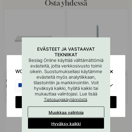
Osta yhdessä
EVÄSTEET JA VASTAAVAT
TEKNIIKAT
Beslag Online käyttää välttämättömiä
evästeitä, jotta verkkosivusto toimii
WOULD YOU RATHER VISIT?
oikein. Suostumuksellasi käytämme
SEINÄKIINNIKE
127
10
evästeitä myös analytiikkaan,
Kahvojen Ja Nuppien
Ruuvitappi M4x50mm 1 kpl
tilastointiin ja markkinointiin. Voit
EU
Porausmalli
hyväksyä kaikki, hylätä kaikki tai
mukauttaa valintojasi. Lue lisää
7 €
1.10 €
.
Tietosuojakäytännöstä
Varastossa
Varastossa
CHANGE COUNTRY
Muokkaa valintoja
Hyväksy kaikki