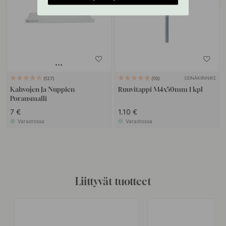
SEINÄKIINNIKE
127
10
Kahvojen Ja Nuppien
Ruuvitappi M4x50mm 1 kpl
Porausmalli
7 €
1.10 €
Varastossa
Varastossa
Liittyvät tuotteet