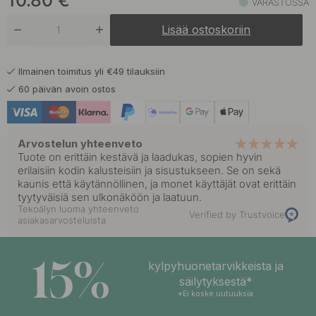
10.80
€
VARASTOSSA
Lisää ostoskoriin
Ilmainen toimitus yli €49 tilauksiin
60 päivän avoin ostos
Arvostelun yhteenveto
Tuote on erittäin kestävä ja laadukas, sopien hyvin
erilaisiin kodin kalusteisiin ja sisustukseen. Se on sekä
kaunis että käytännöllinen, ja monet käyttäjät ovat erittäin
tyytyväisiä sen ulkonäköön ja laatuun.
Tekoälyn luoma yhteenveto
Verified by Trustvoice
asiakasarvosteluista
15%
kylpyhuonetarvikkeista ja
säilytyksestä*
*Ei koske uutuuksia