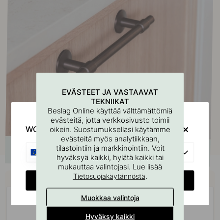
EVÄSTEET JA VASTAAVAT
TEKNIIKAT
Beslag Online käyttää välttämättömiä
evästeitä, jotta verkkosivusto toimii
WOULD YOU RATHER VISIT?
oikein. Suostumuksellasi käytämme
evästeitä myös analytiikkaan,
tilastointiin ja markkinointiin. Voit
EU
hyväksyä kaikki, hylätä kaikki tai
mukauttaa valintojasi. Lue lisää
Osta yhdessä
.
Tietosuojakäytännöstä
CHANGE COUNTRY
Muokkaa valintoja
Hyväksy kaikki