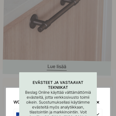
Osta yhdessä
EVÄSTEET JA VASTAAVAT
TEKNIIKAT
Beslag Online käyttää välttämättömiä
evästeitä, jotta verkkosivusto toimii
WOULD YOU RATHER VISIT?
oikein. Suostumuksellasi käytämme
evästeitä myös analytiikkaan,
tilastointiin ja markkinointiin. Voit
EU