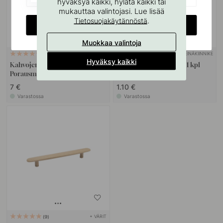
hyväksyä kaikki, hylätä kaikki tai
mukauttaa valintojasi. Lue lisää
.
Tietosuojakäytännöstä
CHANGE COUNTRY
Muokkaa valintoja
SEINÄKIINNIKE
127
10
Hyväksy kaikki
Kahvojen Ja Nuppien
Ruuvitappi M4x50mm 1 kpl
Porausmalli
7 €
1.10 €
Varastossa
Varastossa
+ VÄRIT
9