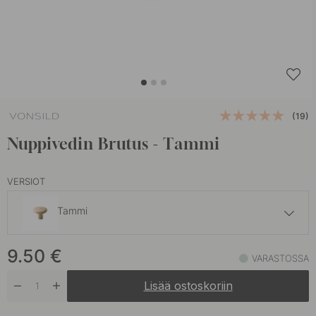
(19)
Nuppivedin Brutus - Tammi
VERSIOT
Tammi
12 €
9.50
€
Pähkinäpuu
VARASTOSSA
Varastossa
Lisää ostoskoriin