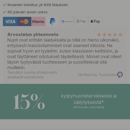
Ilmainen toimitus yli €49 tilauksiin
60 päivän avoin ostos
Arvostelun yhteenveto
Nupit ovat erittäin laadukkaita ja niillä on hieno ulkonäkö,
erityisesti massiivitammiset ovat saaneet kiitosta. Ne
sopivat hyvin eri tyyleihin, kuten klassiseen keittiöön, ja
ovat täyttäneet odotukset täydellisesti. Monet ovat olleet
täysin tyytyväisiä tuotteeseen ja suosittelevat sitä
muillekin.
Tekoälyn luoma yhteenveto
Verified by Trustvoice
asiakasarvosteluista
15%
kylpyhuonetarvikkeista ja
säilytyksestä*
*Ei koske uutuuksia