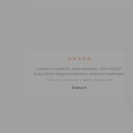
stavia
Loistavia tuotteita, jotka kestävät. Olen erittäin
tyytyväinen kylpyhuoneeseeni ostamiini tuotteisiin.
Käännetty tanskasta
•
Näytä alkuperäinen
Emma H