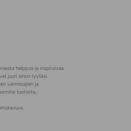
sesta helppoa ja inspiroivaa
at juuri sinun tyyliäsi.
en valmistajien ja
ksemme tuotteita,
tömukavuus.