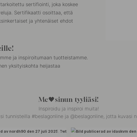
arkoitettu sertifiointi, joka koskee
luja. Sertifikaatti osoittaa, että
sinkertaiset ja yhtenäiset ehdot
ille!
amme ja inspiroitumaan tuotteistamme.
en yksityiskohta heijastaa
Me🖤sinun tyyliäsi!
Inspiroidu ja inspiroi muita!
i tunnisteilla #beslagonline ja @beslagonline, jotta kuvasi n