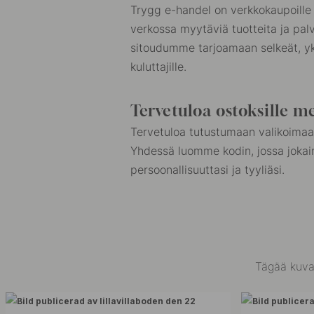
Trygg e-handel on verkkokaupoille t
verkossa myytäviä tuotteita ja palve
sitoudumme tarjoamaan selkeät, yk
kuluttajille.
Tervetuloa ostoksille me
Tervetuloa tutustumaan valikoima
Yhdessä luomme kodin, jossa jokain
persoonallisuuttasi ja tyyliäsi.
Tägää kuvas