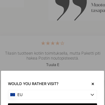
Tilasin tuotteen kotiin toimituksella, mutta Paketti piti
hakea Postin noutopisteestä.
Tuula E
WOULD YOU RATHER VISIT?
EU