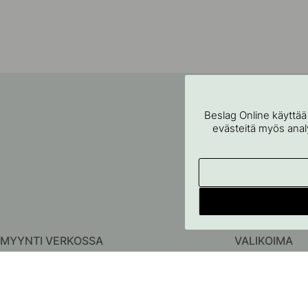
Beslag Online käyttää
evästeitä myös analyt
MYYNTI VERKOSSA
VALIKOIMA
Meistä
Vetimet
Ota yhteyttä
Nupit
FAQ
Koukut