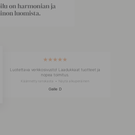
Luotettava verkkosivusto! Laadukkaat tuotteet ja
nopea toimitus.
Käännetty ranskasta
•
Näytä alkuperäinen
Galle D