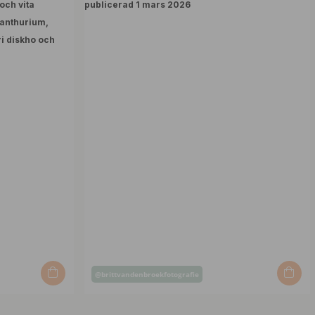
Inlägg
@brittvandenbroekfotografie
publicerat
av