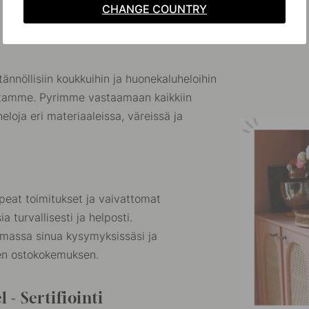
CHANGE COUNTRY
tännöllisiin koukkuihin ja huonekaluheloihin
astamme. Pyrimme vastaamaan kaikkiin
 heloja eri materiaaleissa, väreissä ja
at toimitukset ja vaivattomat
a turvallisesti ja helposti.
massa sinua kysymyksissäsi ja
en ostokokemuksen.
 - Sertifiointi