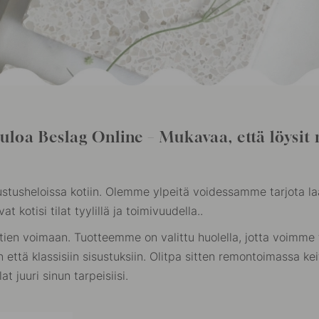
uloa Beslag Online – Mukavaa, että löysit 
tusheloissa kotiin. Olemme ylpeitä voidessamme tarjota laa
t kotisi tilat tyylillä ja toimivuudella..
tien voimaan. Tuotteemme on valittu huolella, jotta voimme
 että klassisiin sisustuksiin. Olitpa sitten remontoimassa ke
at juuri sinun tarpeisiisi.