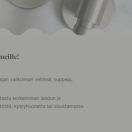
meille!
jan valikoiman vetimiä, nuppeja,
 taata korkeimman laadun ja
ittiötä, kylpyhuonetta tai sisustamassa