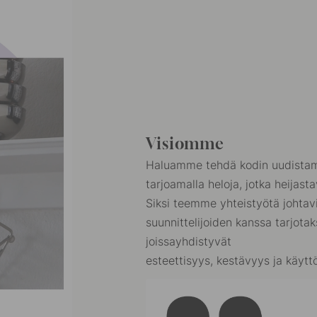
Visiomme
Haluamme tehdä kodin uudistami
tarjoamalla heloja, jotka heijastav
Siksi teemme yhteistyötä johtavi
suunnittelijoiden kanssa tarjota
joissayhdistyvät
esteettisyys, kestävyys ja käyt