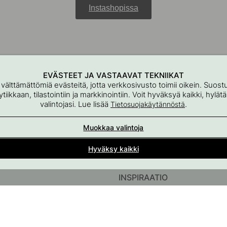
Instashopissa
EVÄSTEET JA VASTAAVAT TEKNIIKAT
 välttämättömiä evästeitä, jotta verkkosivusto toimii oikein. Suo
iikkaan, tilastointiin ja markkinointiin. Voit hyväksyä kaikki, hylät
valintojasi. Lue lisää
.
Tietosuojakäytännöstä
Muokkaa valintoja
Sisustusyksityiskohtia kodin kaikkiin tiloihin
Osa Beslag Design AB:ta
Hyväksy kaikki
INSPIRAATIO
InstaShop
Vinkit & Oppaat
#YESBESLAGONLINE