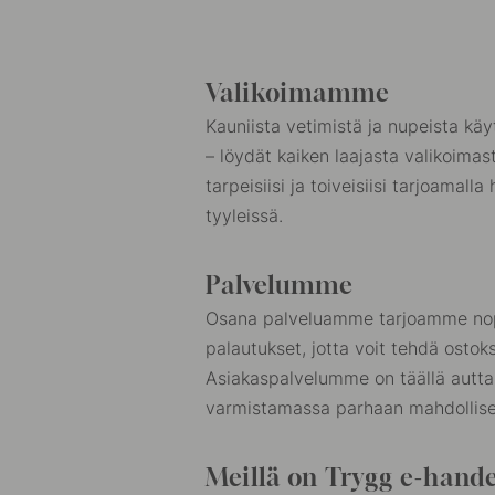
Valikoimamme
Kauniista vetimistä ja nupeista käy
– löydät kaiken laajasta valikoim
tarpeisiisi ja toiveisiisi tarjoamalla
tyyleissä.
Palvelumme
Osana palveluamme tarjoamme nope
palautukset, jotta voit tehdä ostoksi
Asiakaspalvelumme on täällä autta
varmistamassa parhaan mahdollis
Meillä on Trygg e-handel