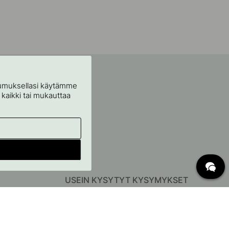
stumuksellasi käytämme
ä kaikki tai mukauttaa
USEIN KYSYTYT KYSYMYKSET
Toimitus
Mitä c/c-mitat tarkoittavat?
Ilmaisen toimituksen ehdot