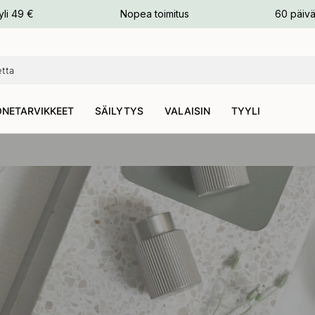
n
yli 49 €
Nopea toimitus
60 päivä
NETARVIKKEET
SÄILYTYS
VALAISIN
TYYLI