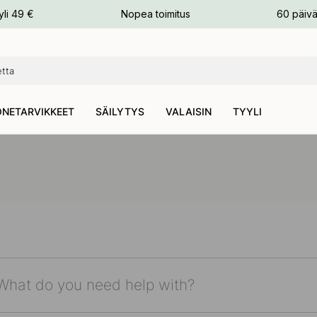
n
yli 49 €
Nopea toimitus
60 päivä
NETARVIKKEET
SÄILYTYS
VALAISIN
TYYLI