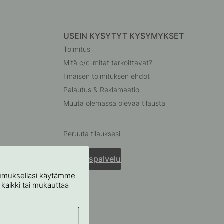
USEIN KYSYTYT KYSYMYKSET
Toimitus
Mitä c/c-mitat tarkoittavat?
Ilmaisen toimituksen ehdot
Palautus & Reklamaatio
Muuta olemassa olevaa tilausta
Peruuta tilauksesi
Asiakaspalvelu
stumuksellasi käytämme
ä kaikki tai mukauttaa