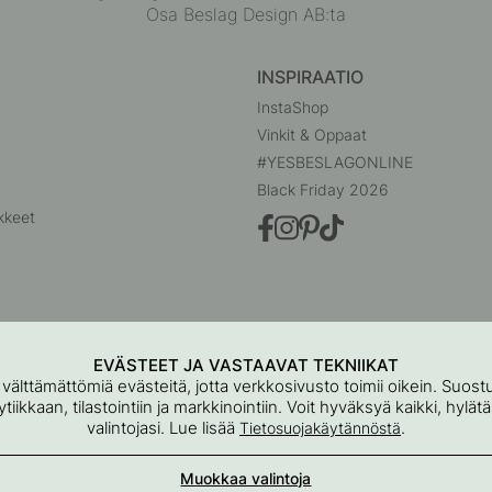
Osa Beslag Design AB:ta
INSPIRAATIO
InstaShop
Vinkit & Oppaat
#YESBESLAGONLINE
Black Friday 2026
kkeet
EVÄSTEET JA VASTAAVAT TEKNIIKAT
 välttämättömiä evästeitä, jotta verkkosivusto toimii oikein. Suo
iikkaan, tilastointiin ja markkinointiin. Voit hyväksyä kaikki, hylät
valintojasi. Lue lisää
.
Tietosuojakäytännöstä
Beslag Online, Inre Kustvägen 32, 269 43 Båstad, Ruotsi
Muokkaa valintoja