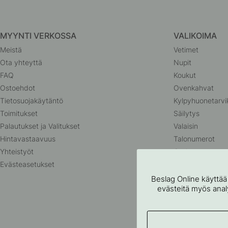
MYYNTI VERKOSSA
VALIKOIMA
Meistä
Vetimet
Ota yhteyttä
Nupit
FAQ
Koukut
Ostoehdot
Ovenkahvat
Tietosuojakäytäntö
Kylpyhuonetarvi
Toimitukset
Säilytys
Palautukset ja Valitukset
Valaisin
Hintavastaavuus
Talonumerot
Yhteistyöt
Outlet
Evästeasetukset
Beslag Online käyttää
evästeitä myös analyt