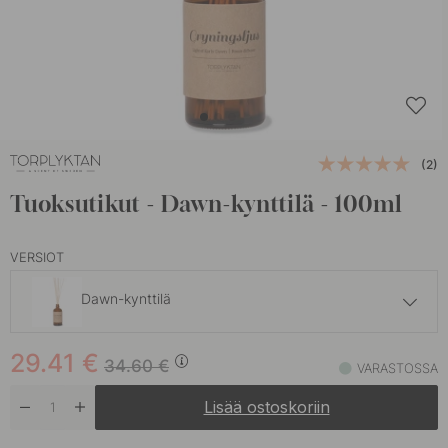
(2)
Tuoksutikut - Dawn-kynttilä - 100ml
VERSIOT
Dawn-kynttilä
29.41 €
34.60 €
29.41
€
Dunge
34.60
€
VARASTOSSA
Varastossa
Lisää ostoskoriin
29.41 €
34.60 €
Hartsi
Varastossa