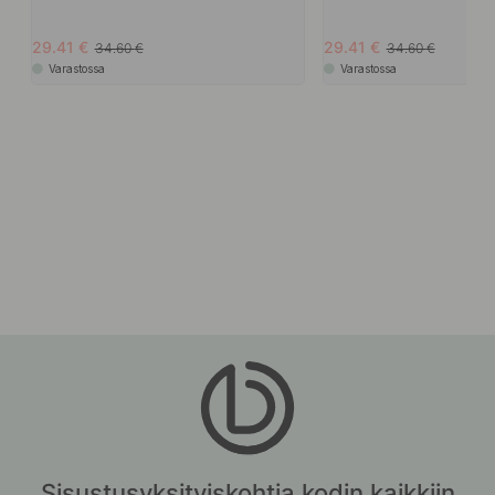
29.41
29.41
34.60
34.60
Varastossa
Varastossa
Sisustusyksityiskohtia kodin kaikkiin