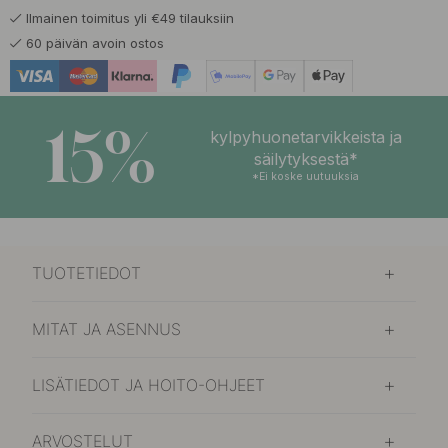
Ilmainen toimitus yli €49 tilauksiin
29.41 €
34.60 €
Havumetsä
60 päivän avoin ostos
Varastossa
29.41 €
34.60 €
Kalfjäll
Varastossa
15%
kylpyhuonetarvikkeista ja
29.41 €
34.60 €
säilytyksestä*
Kaste
Varastossa
*Ei koske uutuuksia
29.41 €
34.60 €
Revontulet
Varastossa
TUOTETIEDOT
29.41 €
34.60 €
Skare
Varastossa
MITAT JA ASENNUS
LISÄTIEDOT JA HOITO-OHJEET
ARVOSTELUT