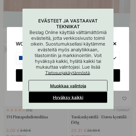
EVÄSTEET JA VASTAAVAT
TEKNIIKAT
Beslag Online käyttää välttämättömiä
Osta yhdessä
evästeitä, jotta verkkosivusto toimii
WOULD YOU RATHER VISIT?
oikein. Suostumuksellasi käytämme
evästeitä myös analytiikkaan,
15
15
tilastointiin ja markkinointiin. Voit
POPULAR
EU
hyväksyä kaikki, hylätä kaikki tai
mukauttaa valintojasi. Lue lisää
.
Tietosuojakäytännöstä
CHANGE COUNTRY
Muokkaa valintoja
Hyväksy kaikki
+ TUOKSUT
114
3M Pintapuhdistusliina
Tuoksukynttilä - Dawn-kynttilä -
150g
3.06 €
20.31 €
3.60 €
23.90 €