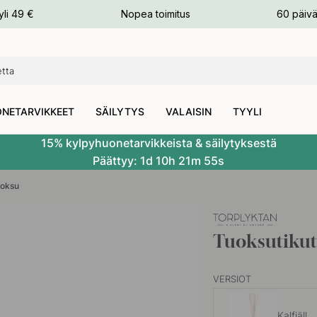
n
yli 49 €
Nopea toimitus
60 päivä
NETARVIKKEET
SÄILYTYS
VALAISIN
TYYLI
15% kylpyhuonetarvikkeista & säilytyksestä
Päättyy:
1d
10h
21m
54s
oksu
Tuoksutikut 
VERSIOT
Kalfjäll