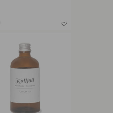
Revontu
Skare