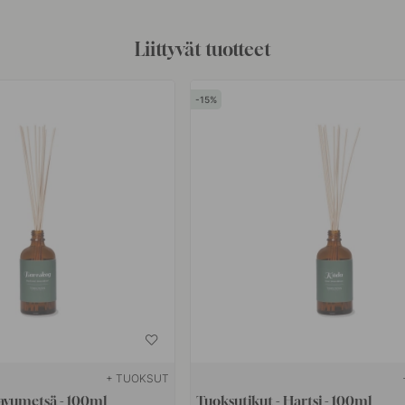
Liittyvät tuotteet
15
+ TUOKSUT
Havumetsä - 100ml
Tuoksutikut - Hartsi - 100ml