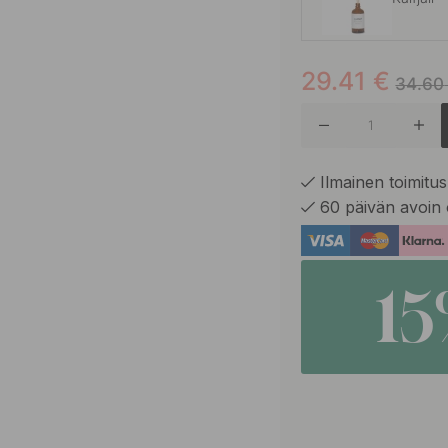
29.41
€
Dawn-kyn
34.60
Dunge
Ilmainen toimitus 
60 päivän avoin 
Hartsi
1
Havume
Kaste