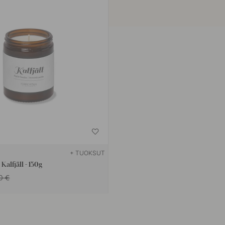
+ TUOKSUT
Kalfjäll - 150g
0 €