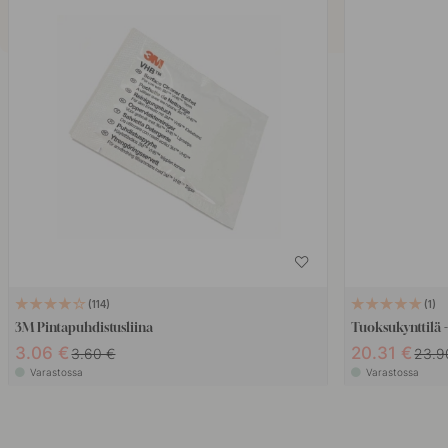
114
1
3M Pintapuhdistusliina
Tuoksukynttilä - 
3.06 €
20.31 €
3.60 €
23.9
Varastossa
Varastossa