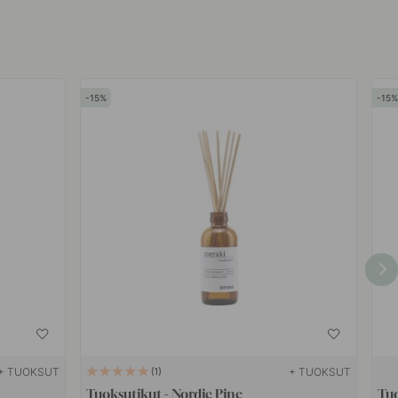
15
15
+ TUOKSUT
+ TUOKSUT
1
Tuoksutikut - Nordic Pine
Tuo