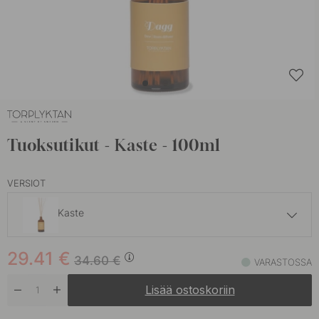
Tuoksutikut - Kaste - 100ml
VERSIOT
Kaste
29.41 €
34.60 €
29.41
€
Dawn-kynttilä
34.60
€
VARASTOSSA
Varastossa
Lisää ostoskoriin
29.41 €
34.60 €
Dunge
Varastossa