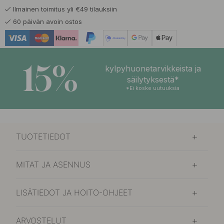
Ilmainen toimitus yli €49 tilauksiin
29.41 €
34.60 €
Hartsi
60 päivän avoin ostos
Varastossa
29.41 €
34.60 €
Havumetsä
Varastossa
15%
kylpyhuonetarvikkeista ja
29.41 €
34.60 €
säilytyksestä*
Kalfjäll
Varastossa
*Ei koske uutuuksia
29.41 €
34.60 €
Revontulet
Varastossa
TUOTETIEDOT
29.41 €
34.60 €
Skare
Varastossa
MITAT JA ASENNUS
LISÄTIEDOT JA HOITO-OHJEET
ARVOSTELUT