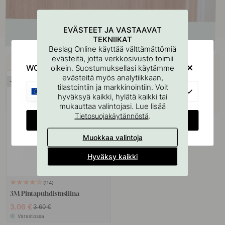
EVÄSTEET JA VASTAAVAT
TEKNIIKAT
Beslag Online käyttää välttämättömiä
evästeitä, jotta verkkosivusto toimii
Osta yhdessä
WOULD YOU RATHER VISIT?
oikein. Suostumuksellasi käytämme
evästeitä myös analytiikkaan,
15
tilastointiin ja markkinointiin. Voit
EU
hyväksyä kaikki, hylätä kaikki tai
mukauttaa valintojasi. Lue lisää
.
Tietosuojakäytännöstä
CHANGE COUNTRY
Muokkaa valintoja
Hyväksy kaikki
114
3M Pintapuhdistusliina
3.06 €
3.60 €
Varastossa