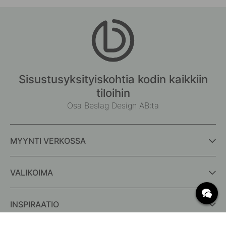
Sisustusyksityiskohtia kodin kaikkiin
tiloihin
Osa Beslag Design AB:ta
MYYNTI VERKOSSA
VALIKOIMA
INSPIRAATIO