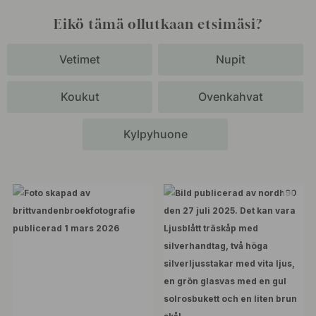
Eikö tämä ollutkaan etsimäsi?
Vetimet
Nupit
Koukut
Ovenkahvat
Kylpyhuone