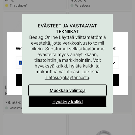
Tilaustuote*
Varastossa
EVÄSTEET JA VASTAAVAT
TEKNIIKAT
Beslag Online käyttää välttämättömiä
evästeitä, jotta verkkosivusto toimii
WOULD YOU RATHER VISIT?
oikein. Suostumuksellasi käytämme
evästeitä myös analytiikkaan,
tilastointiin ja markkinointiin. Voit
EU
hyväksyä kaikki, hylätä kaikki tai
mukauttaa valintojasi. Lue lisää
.
Tietosuojakäytännöstä
CHANGE COUNTRY
LED-Kohdevalaisin Vega -
LED-profiili SUNUP - 2000mm
Muokkaa valintoja
Ruostumaton Terässävy
- Alumiini
Hyväksy kaikki
78.50 €
44 €
Varastossa
Varastossa