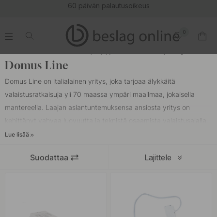
s
(16147)
0
.
.
.
.
Etusivu
Domus Line - Keittiön ja kylpyhuoneen valaistus |Beslagonline.fi
Domus Line
Domus Line on italialainen yritys, joka tarjoaa älykkäitä
valaistusratkaisuja yli 70 maassa ympäri maailmaa, jokaisella
mantereella. Laajan asiantuntemuksensa ansiosta yritys on
kehittänyt vahvaa luovuutta ja teknistä osaamista valaistusalalla.
Lue lisää
Domus Line tekee tiivistä yhteistyötä useiden suunnittelijoiden
kanssa, mikä on mahdollistanut innovatiivisten ja luovien
Suodattaa
Lajittele
tuotteiden kehittämisen niin toiminnallisuuden kuin estetiikankin
näkökulmasta. Yrityksellä on vahva sitoutuminen kestävään
kehitykseen, turvallisuuteen ja eettisyyteen – arvot, jotka
heijastuvat sekä yrityksen toiminnassa että sen tuotteiden
suunnittelussa.