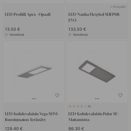
+ PITUUDET
LED-Profiili Apex - Opaali
LED-Nauha Flexyled SHEP6B
EVO
13.50 €
133.50 €
Varastossa
Varastossa
1
LED-Kohdevalaisin Vega SDM -
LED-Kohdevalaisin Polar SE -
Ruostumaton Terässävy
Mattamusta
129.40 €
66.30 €