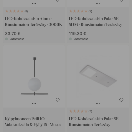
5
3
LED-Kohdevalaisin Atom -
LED-Kohdevalaisin Polar SE
Ruostumaton Terässävy - 3000K
SDM - Ruostumaton Terässävy
33.70 €
119.30 €
Varastossa
Varastossa
2
Kylpyhuoneen Peili IO
LED-Kohdevalaisin Polar SE -
Valaistuksella & Hyllyllä - Musta
Ruostumaton Terässävy