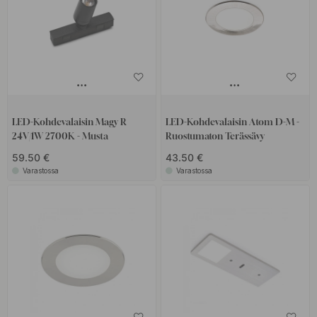
LED-Kohdevalaisin Magy R
LED-Kohdevalaisin Atom D-M -
24V/1W 2700K - Musta
Ruostumaton Terässävy
59.50 €
43.50 €
Varastossa
Varastossa