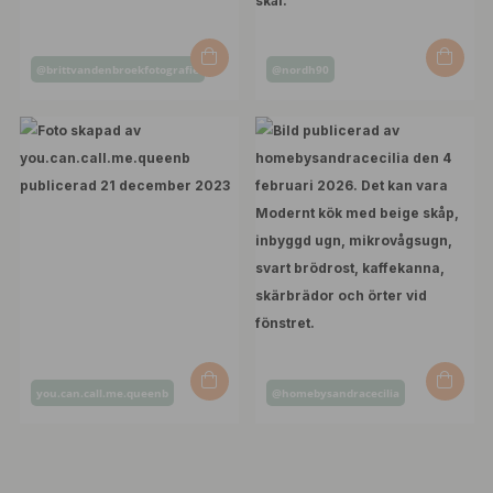
Inlägg
Inlägg
@brittvandenbroekfotografie
@nordh90
publicerat
publicerat
av
av
Inlägg
Inlägg
you.can.call.me.queenb
@homebysandracecilia
publicerat
publicerat
av
av