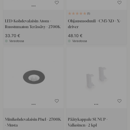
1
LED-Kohdevalaisin Atom -
Ohjausmoduuli - CM5-XD - X-
Ruostumaton Terässävy - 2700K
driver
33.70 €
48.10 €
Varastossa
Varastossa
Minikohdevalaisin Pixel - 2700K
Päätykappale SUNUP -
- Musta
Valkoinen - 2 kpl