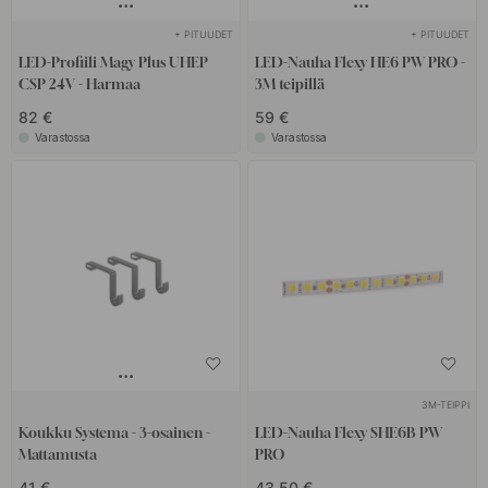
+ PITUUDET
+ PITUUDET
LED-Profiili Magy Plus UHEP
LED-Nauha Flexy HE6 PW PRO -
CSP 24V - Harmaa
3M teipillä
82 €
59 €
Varastossa
Varastossa
3M-TEIPPI
Koukku Systema - 3-osainen -
LED-Nauha Flexy SHE6B PW
Mattamusta
PRO
41 €
43.50 €