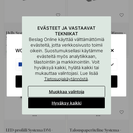
EVÄSTEET JA VASTAAVAT
TEKNIIKAT
Hylly Systema - 305mm -
Lasinpidike Systema - 396mm -
Mattamusta
Mattamusta
Beslag Online käyttää välttämättömiä
evästeitä, jotta verkkosivusto toimii
139 €
169 €
WOULD YOU RATHER VISIT?
oikein. Suostumuksellasi käytämme
Varastossa
Tilaustuote*
evästeitä myös analytiikkaan,
tilastointiin ja markkinointiin. Voit
EU
hyväksyä kaikki, hylätä kaikki tai
mukauttaa valintojasi. Lue lisää
.
Tietosuojakäytännöstä
CHANGE COUNTRY
Muokkaa valintoja
Hyväksy kaikki
LED-profiili Systema DM -
Talouspaperiteline Systema -