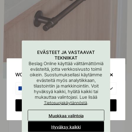
EVÄSTEET JA VASTAAVAT
TEKNIIKAT
Beslag Online käyttää välttämättömiä
evästeitä, jotta verkkosivusto toimii
WOULD YOU RATHER VISIT?
oikein. Suostumuksellasi käytämme
evästeitä myös analytiikkaan,
tilastointiin ja markkinointiin. Voit
EU
hyväksyä kaikki, hylätä kaikki tai
mukauttaa valintojasi. Lue lisää
Liittyvät tuotteet
.
Tietosuojakäytännöstä
CHANGE COUNTRY
Muokkaa valintoja
Hyväksy kaikki