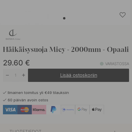
Häikäisysuoja Micy - 2000mm - Opaali
29.60
€
VARASTOSSA
Lisää ostoskoriin
Ilmainen toimitus yli €49 tilauksiin
60 päivän avoin ostos
TUOTETIEDOT