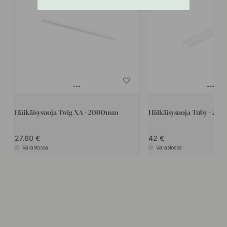
Häikäisysuoja Twig XA - 2000mm
Häikäisysuoja Tuby - 20
27.60
42
Varastossa
Varastossa