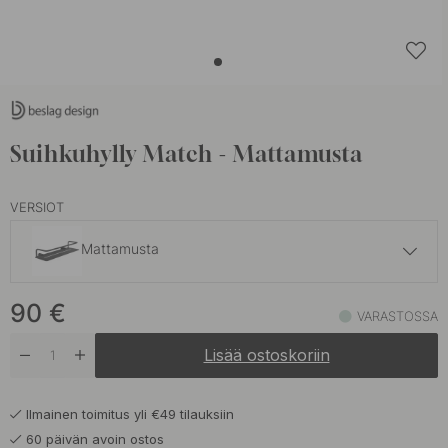
Suihkuhylly Match - Mattamusta
VERSIOT
Mattamusta
81 €
90
€
Kiillotettu Kromi
VARASTOSSA
Varastossa
Lisää ostoskoriin
90 €
Brunattu Messinki
Varastossa
Ilmainen toimitus yli €49 tilauksiin
90 €
Harjattu Nikkeli
60 päivän avoin ostos
Varastossa