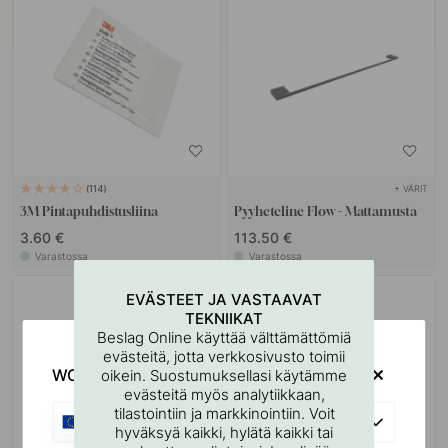
+ VÄRIT
114
3M Pintapuhdistusliina
Pyyheteline Flow - Mattamusta
3.60 €
113.50 €
Varastossa
Varastossa
EVÄSTEET JA VASTAAVAT
TEKNIIKAT
Beslag Online käyttää välttämättömiä
evästeitä, jotta verkkosivusto toimii
WOULD YOU RATHER VISIT?
oikein. Suostumuksellasi käytämme
evästeitä myös analytiikkaan,
tilastointiin ja markkinointiin. Voit
EU
hyväksyä kaikki, hylätä kaikki tai