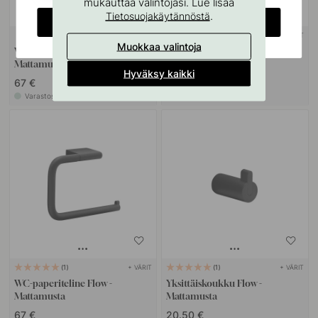
mukauttaa valintojasi. Lue lisää
.
Tietosuojakäytännöstä
CHANGE COUNTRY
+ VÄRIT
+ VÄRIT
Muokkaa valintoja
Varapaperiteline Flow -
WC-harja Match - Mattamusta
Mattamusta
Hyväksy kaikki
67 €
102 €
Varastossa
Varastossa
+ VÄRIT
+ VÄRIT
1
1
WC-paperiteline Flow -
Yksittäiskoukku Flow -
Mattamusta
Mattamusta
67 €
20.50 €