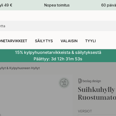
n
yli 49 €
Nopea toimitus
60 päivä
NETARVIKKEET
SÄILYTYS
VALAISIN
TYYLI
15% kylpyhuonetarvikkeista & säilytyksestä
Päättyy:
3d
12h
31m
52s
llyt & Kylpyhuoneen Hyllyt
Suihkuhylly
Ruostumato
VERSIOT