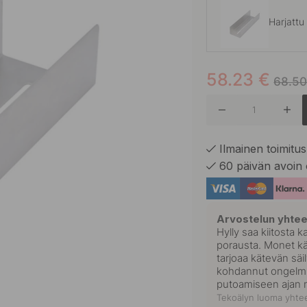
Harjattu
58.23
€
Mattamu
68.5
Ilmainen toimitus 
60 päivän avoin 
Arvostelun yhte
Hylly saa kiitosta 
porausta. Monet käy
tarjoaa kätevän säi
kohdannut ongelmia
putoamiseen ajan 
Tekoälyn luoma yhtee