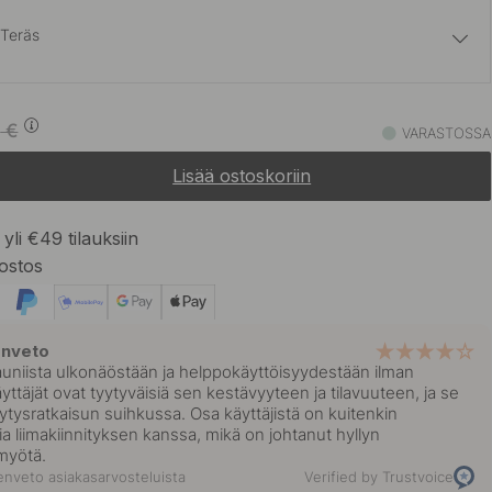
 Teräs
58.23 €
68.50 €
sta
0
€
VARASTOSSA
Varastossa
Lisää ostoskoriin
yli €49 tilauksiin
ostos
enveto
kauniista ulkonäöstään ja helppokäyttöisyydestään ilman
ttäjät ovat tyytyväisiä sen kestävyyteen ja tilavuuteen, ja se
lytysratkaisun suihkussa. Osa käyttäjistä on kuitenkin
 liimakiinnityksen kanssa, mikä on johtanut hyllyn
myötä.
nveto asiakasarvosteluista
Verified by Trustvoice