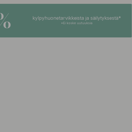
5%
kylpyhuonetarvikkeista ja säilytyksestä*
*Ei koske uutuuksia