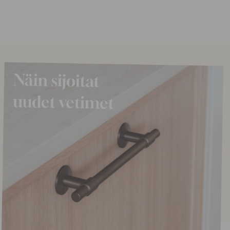
2.47 €
2.90 €
o
Varastossa