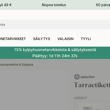
n
yli 49 €
Nopea toimitus
60 päivä
NETARVIKKEET
SÄILYTYS
VALAISIN
TYYLI
15% kylpyhuonetarvikkeista & säilytyksestä
Päättyy:
1d
11h
24m
36s
pumpputeline & Saippua
Tarraetiket
VERSIOT