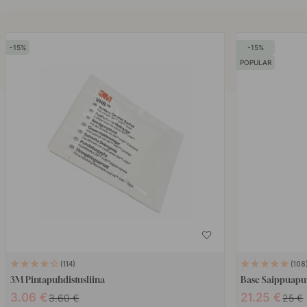
15
15
POPULAR
114
108
3M Pintapuhdistusliina
Base Saippuap
3.06 €
21.25 €
3.60 €
25 €