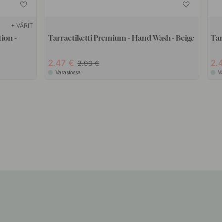
+ VÄRIT
ion -
Tarraetiketti Premium - Hand Wash - Beige
Tar
2.47
2.
2.90
Varastossa
V