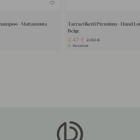
 Shampoo - Mattamusta
Tarraetiketti Premium - Hand Lot
Beige
2.47
2.90
Varastossa