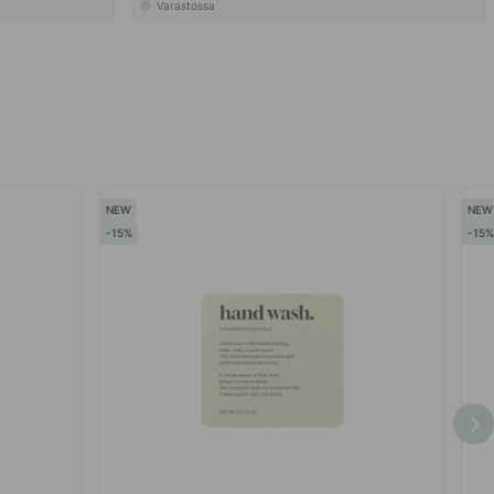
Varastossa
15
15