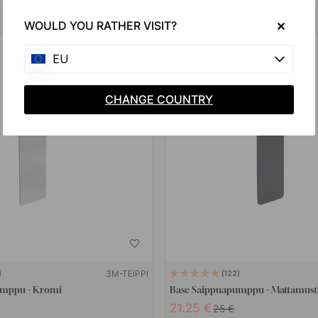
Osta yhdessä
WOULD YOU RATHER VISIT?
15
EU
POPULAR
CHANGE COUNTRY
3M-TEIPPI
122
umppu - Kromi
Base Saippuapumppu - Mattamust
21.25 €
25 €