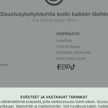
Sisustusyksityiskohtia kodin kaikkiin tiloihin
Osa Beslag Design AB:ta
INSPIRAATIO
InstaShop
Vinkit & Oppaat
#YESBESLAGONLINE
Black Friday 2026
kkeet
EVÄSTEET JA VASTAAVAT TEKNIIKAT
 välttämättömiä evästeitä, jotta verkkosivusto toimii oikein. Suo
iikkaan, tilastointiin ja markkinointiin. Voit hyväksyä kaikki, hylät