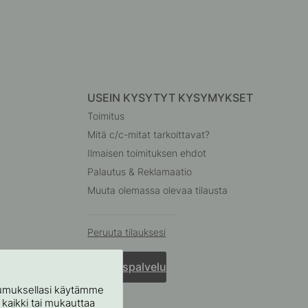
USEIN KYSYTYT KYSYMYKSET
Toimitus
Mitä c/c-mitat tarkoittavat?
Ilmaisen toimituksen ehdot
Palautus & Reklamaatio
Muuta olemassa olevaa tilausta
Peruuta tilauksesi
Asiakaspalvelu
stumuksellasi käytämme
ä kaikki tai mukauttaa