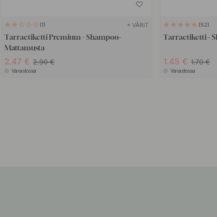
+ VÄRIT
1
52
Tarraetiketti Premium - Shampoo-
Tarraetiketti -
Mattamusta
2.47
1.45
2.90
1.70
Varastossa
Varastossa