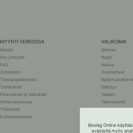
MYYNTI VERKOSSA
VALIKOIMA
Meistä
Vetimet
Ota yhteyttä
Nupit
FAQ
Koukut
Ostoehdot
Ovenkahvat
Tietosuojakäytäntö
Kylpyhuonetarvi
Toimitukset
Säilytys
Palautukset ja Valitukset
Valaisin
Hintavastaavuus
Talonumerot
Yhteistyöt
Outlet
Evästeasetukset
Beslag Online käyttää
evästeitä myös analyt