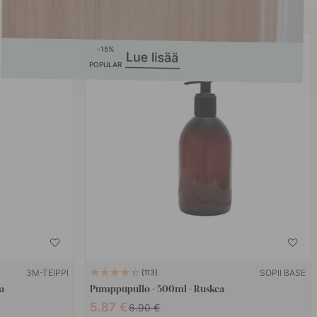
15
POPULAR
3M-TEIPPI
SOPII BASE
113
a
Pumppupullo - 500ml - Ruskea
5.87 €
6.90 €