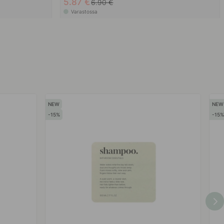
5.87 €
6.90 €
Varastossa
15
15