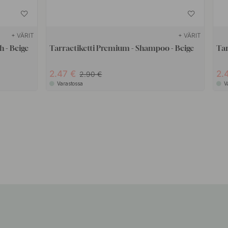
+ VÄRIT
+ VÄRIT
h - Beige
Tarraetiketti Premium - Shampoo - Beige
Tar
2.47
2.
2.90
Varastossa
V