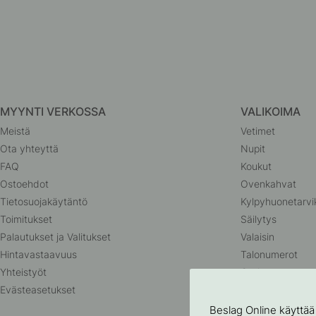
MYYNTI VERKOSSA
VALIKOIMA
Meistä
Vetimet
Ota yhteyttä
Nupit
FAQ
Koukut
Ostoehdot
Ovenkahvat
Tietosuojakäytäntö
Kylpyhuonetarvi
Toimitukset
Säilytys
Palautukset ja Valitukset
Valaisin
Hintavastaavuus
Talonumerot
Yhteistyöt
Outlet
Evästeasetukset
Beslag Online käyttää