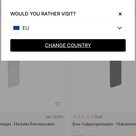
Osta yhdessä
WOULD YOU RATHER VISIT?
15
EU
POPULAR
CHANGE COUNTRY
3M-TEIPPI
122
mppu - Harjattu Ruostumaton
Base Saippuapumppu - Mattamust