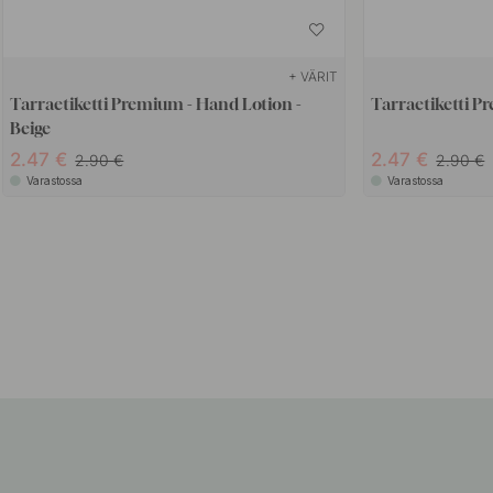
+ VÄRIT
Tarraetiketti Premium - Hand Lotion -
Tarraetiketti P
Beige
2.47
2.47
2.90
2.90
Varastossa
Varastossa