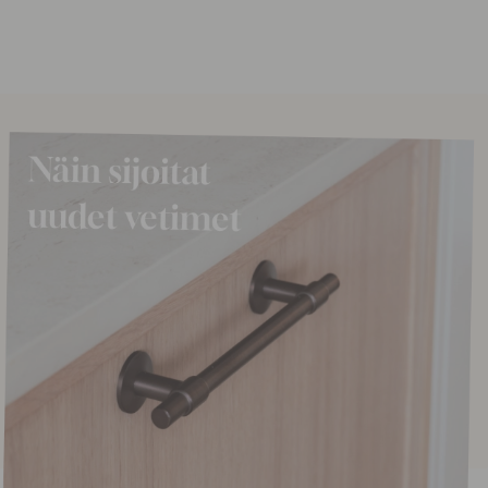
2.47 €
2.90 €
o
Varastossa