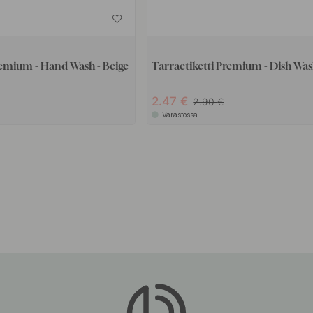
remium - Hand Wash - Beige
Tarraetiketti Premium - Dish Was
2.47
2.90
Varastossa