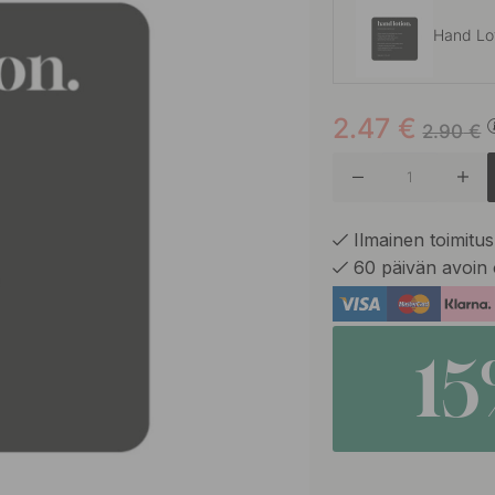
Hand Lo
2.47
€
Conditio
2.90
€
Body W
Ilmainen toimitus 
60 päivän avoin 
Body W
1
Conditio
Dish Wa