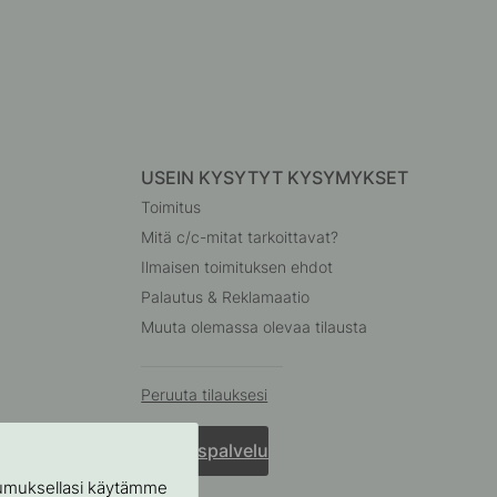
USEIN KYSYTYT KYSYMYKSET
Toimitus
Mitä c/c-mitat tarkoittavat?
Ilmaisen toimituksen ehdot
Palautus & Reklamaatio
Muuta olemassa olevaa tilausta
Peruuta tilauksesi
Asiakaspalvelu
stumuksellasi käytämme