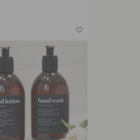
Dish Wa
Hand Lo
Hand W
Hand W
Shampo