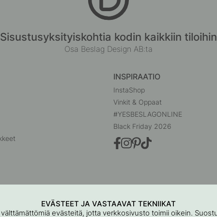
Sisustusyksityiskohtia kodin kaikkiin tiloihin
Osa Beslag Design AB:ta
INSPIRAATIO
InstaShop
Vinkit & Oppaat
#YESBESLAGONLINE
Black Friday 2026
kkeet
EVÄSTEET JA VASTAAVAT TEKNIIKAT
 välttämättömiä evästeitä, jotta verkkosivusto toimii oikein. Suo