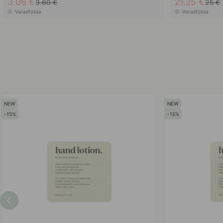
3.06 €
21.25 €
3.60 €
25 €
Varastossa
Varastossa
15
15