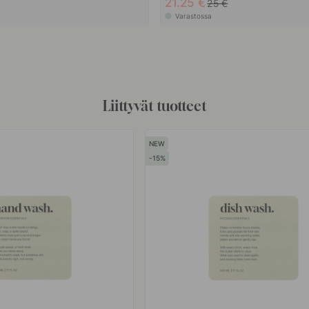
21.25 €
25 €
Varastossa
Liittyvät tuotteet
15