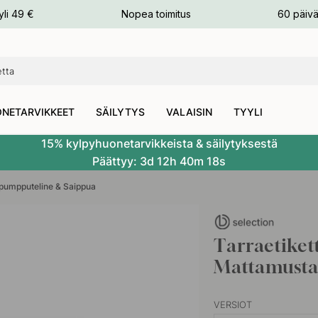
n
yli 49 €
Nopea toimitus
60 päivä
NETARVIKKEET
SÄILYTYS
VALAISIN
TYYLI
15% kylpyhuonetarvikkeista & säilytyksestä
Päättyy:
3d
12h
40m
17s
pumpputeline & Saippua
Tarraetiket
Mattamust
VERSIOT