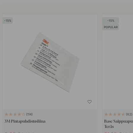
15
15
POPULAR
114
62
3M Pintapuhdistusliina
Base Saippuapu
Teräs