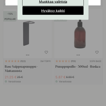
Muokkaa valintoja
Varastossa
Varastossa
Hyväksy kaikki
15
15
POPULAR
POPULAR
3M-TEIPPI
SOPII BASE
122
113
Base Saippuapumppu -
Pumppupullo - 500ml - Ruskea
Mattamusta
21.25 €
5.87 €
25 €
6.90 €
Varastossa
Varastossa