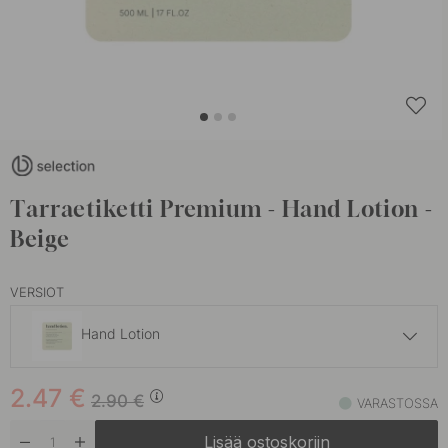
Tarraetiketti Premium - Hand Lotion -
Beige
VERSIOT
Hand Lotion
2.47 €
2.90 €
2.47
€
Conditioner
2.90
€
VARASTOSSA
Varastossa
Lisää ostoskoriin