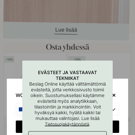
Osta yhdessä
15
15
POPULAR
EVÄSTEET JA VASTAAVAT
TEKNIIKAT
Beslag Online käyttää välttämättömiä
evästeitä, jotta verkkosivusto toimii
WOULD YOU RATHER VISIT?
oikein. Suostumuksellasi käytämme
evästeitä myös analytiikkaan,
tilastointiin ja markkinointiin. Voit
EU
hyväksyä kaikki, hylätä kaikki tai
mukauttaa valintojasi. Lue lisää
3M-TEIPPI
114
108
.
Tietosuojakäytännöstä
CHANGE COUNTRY
3M Pintapuhdistusliina
Base Saippuapumppu - Kromi
3.06 €
21.25 €
3.60 €
25 €