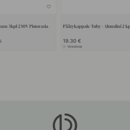
m 3kpl 230V Pistorasia –
Päätykappale Tuby - Alumiini 2 kp
19.30
Varastossa