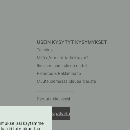
USEIN KYSYTYT KYSYMYKSET
Toimitus
Mitä c/c-mitat tarkoittavat?
Ilmaisen toimituksen ehdot
Palautus & Reklamaatio
Muuta olemassa olevaa tilausta
Peruuta tilauksesi
Asiakaspalvelu
stumuksellasi käytämme
ä kaikki tai mukauttaa