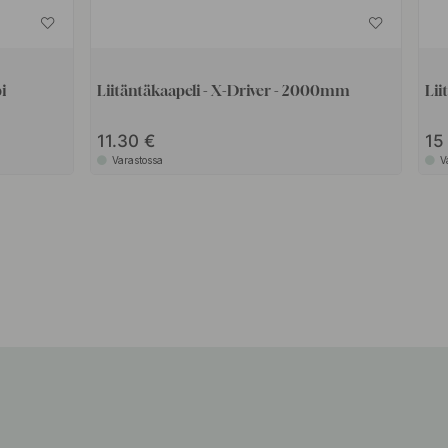
i
Liitäntäkaapeli - X-Driver - 2000mm
Lii
11.30
1
Varastossa
V