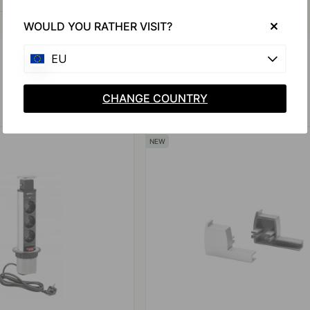
WOULD YOU RATHER VISIT?
EU
CHANGE COUNTRY
Liittyvät tuotteet