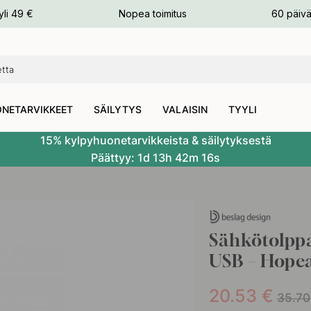
n
yli 49 €
Nopea toimitus
60 päivä
NETARVIKKEET
SÄILYTYS
VALAISIN
TYYLI
15% kylpyhuonetarvikkeista & säilytyksestä
Päättyy:
1d
13h
42m
16s
Sähkötolppa
USB – Hope
20.53
€
35.70