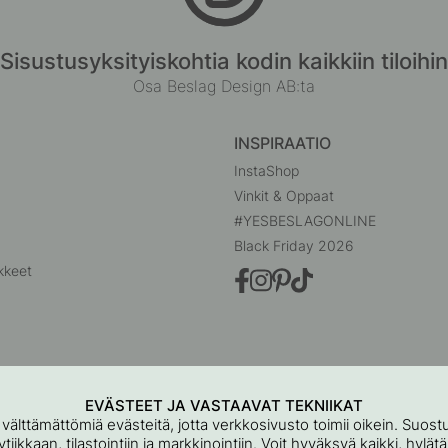
Sisustusyksityiskohtia kodin kaikkiin tiloihin
Osa Beslag Design AB:ta
INSPIRAATIO
InstaShop
Vinkit & Oppaat
#YESBESLAGONLINE
Black Friday 2026
kkeet
EVÄSTEET JA VASTAAVAT TEKNIIKAT
 välttämättömiä evästeitä, jotta verkkosivusto toimii oikein. Suo
iikkaan, tilastointiin ja markkinointiin. Voit hyväksyä kaikki, hylät