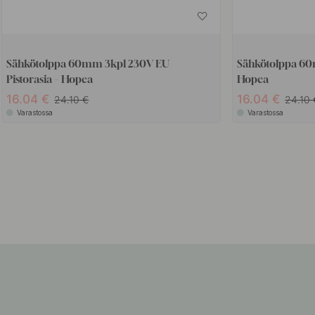
Sähkötolppa 60mm 3kpl 230V EU
Sähkötolppa 60m
Pistorasia – Hopea
Hopea
16.04
16.04
24.10
24.10
Varastossa
Varastossa