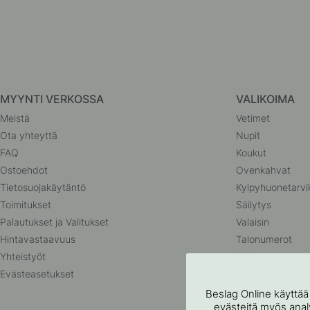
MYYNTI VERKOSSA
VALIKOIMA
Meistä
Vetimet
Ota yhteyttä
Nupit
FAQ
Koukut
Ostoehdot
Ovenkahvat
Tietosuojakäytäntö
Kylpyhuonetarvi
Toimitukset
Säilytys
Palautukset ja Valitukset
Valaisin
Hintavastaavuus
Talonumerot
Yhteistyöt
Outlet
Evästeasetukset
Beslag Online käyttää
evästeitä myös analyt