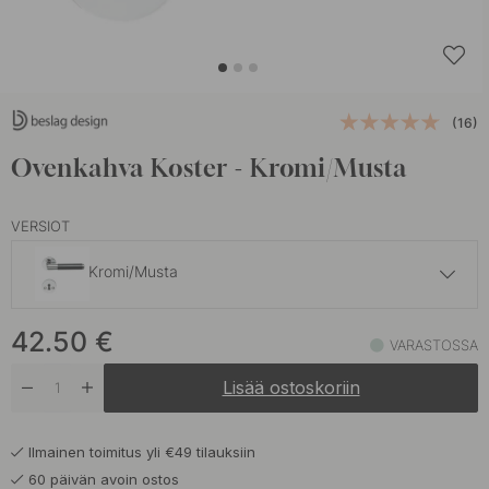
(16)
Ovenkahva Koster - Kromi/Musta
VERSIOT
Kromi/Musta
42.50 €
42.50
€
Harjattu Kromi/Musta
VARASTOSSA
Varastossa
Lisää ostoskoriin
Ilmainen toimitus yli €49 tilauksiin
60 päivän avoin ostos