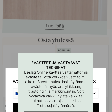
Osta yhdessä
POPULAR
EVÄSTEET JA VASTAAVAT
TEKNIIKAT
Beslag Online käyttää välttämättömiä
evästeitä, jotta verkkosivusto toimii
WOULD YOU RATHER VISIT?
oikein. Suostumuksellasi käytämme
evästeitä myös analytiikkaan,
tilastointiin ja markkinointiin. Voit
EU
hyväksyä kaikki, hylätä kaikki tai
mukauttaa valintojasi. Lue lisää
+ VÄRIT
22
14
.
Tietosuojakäytännöstä
Kahvanpehmusteet - Musta 3
Ovenpysäytin Dexter -
CHANGE COUNTRY
pakkausta
Mattamusta