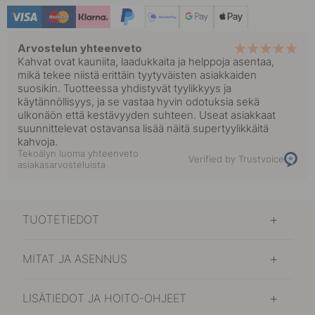
Arvostelun yhteenveto
Kahvat ovat kauniita, laadukkaita ja helppoja asentaa,
mikä tekee niistä erittäin tyytyväisten asiakkaiden
suosikin. Tuotteessa yhdistyvät tyylikkyys ja
käytännöllisyys, ja se vastaa hyvin odotuksia sekä
ulkonäön että kestävyyden suhteen. Useat asiakkaat
suunnittelevat ostavansa lisää näitä supertyylikkäitä
kahvoja.
Tekoälyn luoma yhteenveto
Verified by Trustvoice
asiakasarvosteluista
TUOTETIEDOT
MITAT JA ASENNUS
LISÄTIEDOT JA HOITO-OHJEET