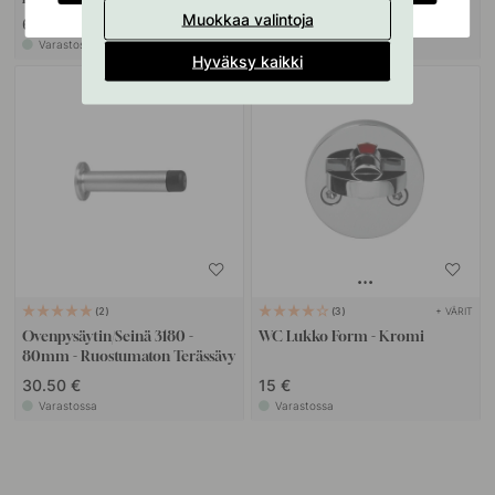
Muokkaa valintoja
6.60 €
26.50 €
Varastossa
Varastossa
Hyväksy kaikki
POPULAR
+ VÄRIT
2
3
Ovenpysäytin/Seinä 3180 -
WC Lukko Form - Kromi
80mm - Ruostumaton Terässävy
30.50 €
15 €
Varastossa
Varastossa