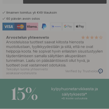
Ilmainen toimitus yli €49 tilauksiin
60 päivän avoin ostos
Arvostelun yhteenveto
Arvosteluissa tuotteet saavat kiitosta hienosta
muotoilustaan, tyylikkyydestään ja siitä, että ne ovat
helppoja koota. Ne sopivat hyvin erilaisten sisustustyylien
täydentämiseen samalla säilyttäen alkuperäisen
tunnelman. Laatu on pääsääntöisesti ollut hyvä, ja
tuotteet ovat vastanneet odotuksia.
Tekoälyn luoma yhteenveto
Verified by Trustvoice
asiakasarvosteluista
15%
kylpyhuonetarvikkeista ja
säilytyksestä*
*Ei koske uutuuksia