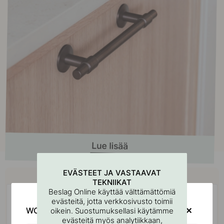
Osta yhdessä
EVÄSTEET JA VASTAAVAT
TEKNIIKAT
Beslag Online käyttää välttämättömiä
POPULAR
evästeitä, jotta verkkosivusto toimii
WOULD YOU RATHER VISIT?
oikein. Suostumuksellasi käytämme
evästeitä myös analytiikkaan,