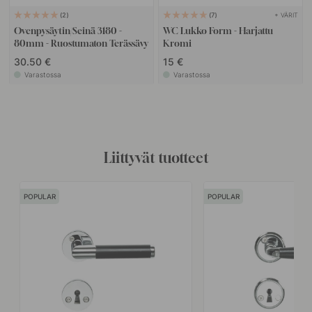
+ VÄRIT
2
7
Ovenpysäytin/Seinä 3180 -
WC Lukko Form - Harjattu
80mm - Ruostumaton Terässävy
Kromi
30.50 €
15 €
Varastossa
Varastossa
Liittyvät tuotteet
POPULAR
POPULAR