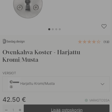
(13)
Ovenkahva Koster - Harjattu
Kromi/Musta
VERSIOT
Harjattu Kromi/Musta
42.50 €
42.50
€
Kromi/Musta
VARASTOSSA
Varastossa
Lisää ostoskoriin