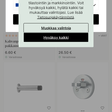
tilastointiin ja markkinointiin. Voit
EU
hyväksyä kaikki, hylätä kaikki tai
mukauttaa valintojasi. Lue lisää
.
Tietosuojakäytännöstä
CHANGE COUNTRY
Muokkaa valintoja
+ VÄRIT
22
14
Hyväksy kaikki
Kahvanpehmusteet - Musta 3
Ovenpysäytin Dexter -
pakkausta
Mattamusta
6.60 €
26.50 €
Varastossa
Varastossa