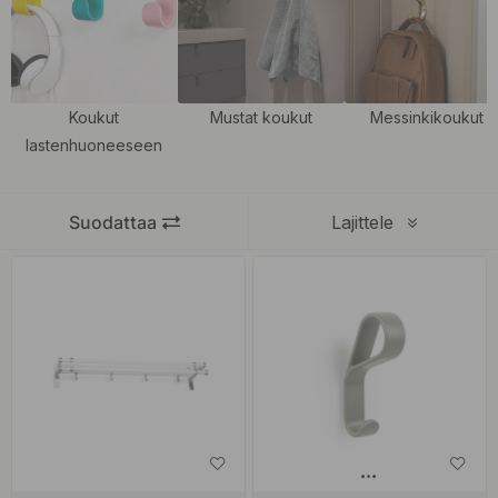
koukut – ne tuovat iloa ja väriä esimerkiksi lastenhuoneeseen,
luoviin tiloihin tai mihin tahansa, missä haluat pirteää ilmettä.
Vaaleanpunaiset koukut tuovat pehmeää ja leikkisää tunnelmaa, ja
ne sopivat erinomaisesti esimerkiksi kylpyhuoneeseen tai
Koukut
Mustat koukut
Messinkikoukut
vaatesäilytykseen.
lastenhuoneeseen
Valikoimastamme löydät koukkuja eri muodoissa, materiaaleissa ja
viimeistelyissä – mattapintaisista kiiltäviin – joten löydät helposti
Suodattaa
Lajittele
vaihtoehdon, joka sopii juuri sinun sisustustyyliisi.
Olipa tarkoituksena järjestää vaatteet, laukut tai keittiövälineet,
värikkäät koukkumme ovat sekä käytännöllisiä että sisustusta
piristäviä yksityiskohtia, jotka tekevät suuren eron. Tutustu
valikoimaamme ja löydä koukut, jotka viimeistelevät kotisi ilmeen!