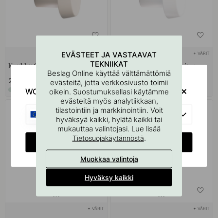
EVÄSTEET JA VASTAAVAT
+ VÄRIT
+ VÄRIT
TEKNIIKAT
Koukku Caligola - Hiekka
Koukku Caligola - Valkoinen
Beslag Online käyttää välttämättömiä
25.50 €
25.50 €
evästeitä, jotta verkkosivusto toimii
WOULD YOU RATHER VISIT?
Varastossa
Varastossa
oikein. Suostumuksellasi käytämme
evästeitä myös analytiikkaan,
tilastointiin ja markkinointiin. Voit
EU
hyväksyä kaikki, hylätä kaikki tai
mukauttaa valintojasi. Lue lisää
.
Tietosuojakäytännöstä
CHANGE COUNTRY
Muokkaa valintoja
Hyväksy kaikki
+ VÄRIT
+ VÄRIT