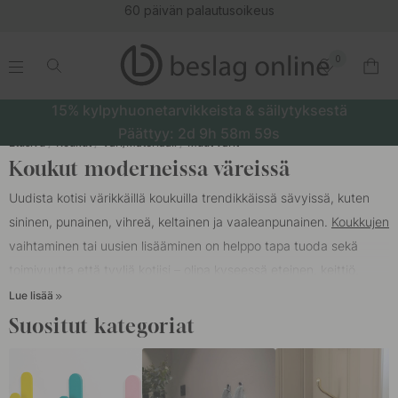
60 päivän palautusoikeus
0
.
.
.
.
15% kylpyhuonetarvikkeista & säilytyksestä
Päättyy:
2d
9h
58m
58s
Etusivu
Koukut
Väri/Materiaali
Muut värit
Koukut moderneissa väreissä
Uudista kotisi värikkäillä koukuilla trendikkäissä sävyissä, kuten
sininen, punainen, vihreä, keltainen ja vaaleanpunainen.
Koukkujen
vaihtaminen tai uusien lisääminen on helppo tapa tuoda sekä
toimivuutta että tyyliä kotiisi – olipa kyseessä eteinen, keittiö,
makuuhuone tai lastenhuone.
Lue lisää
Suositut kategoriat
Vihreät ja siniset koukut luovat rauhallisen ja harmonisen
tunnelman, joka sopii täydellisesti luonnonläheisiin sisustuksiin.
Jos haluat energisemmän ilmeen, valitse punaiset tai keltaiset