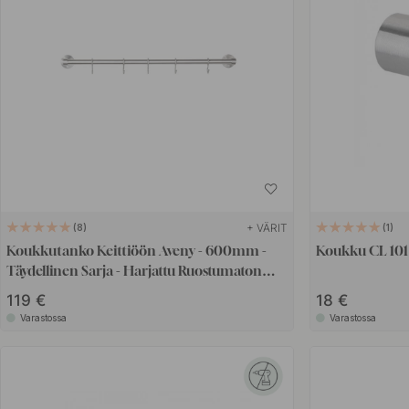
+ VÄRIT
8
1
Koukkutanko Keittiöön Aveny - 600mm -
Koukku CL 101 
Täydellinen Sarja - Harjattu Ruostumaton
Teräs
119 €
18 €
Varastossa
Varastossa