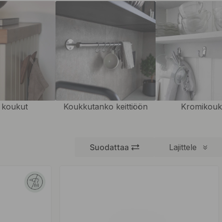
 koukut
Koukkutanko keittiöön
Kromikouk
Suodattaa
Lajittele