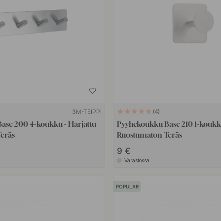
3M-TEIPPI
4
ase 200 4-koukku - Harjattu
Pyyhekoukku Base 210 1-koukku
eräs
Ruostumaton Teräs
9 €
Varastossa
POPULAR