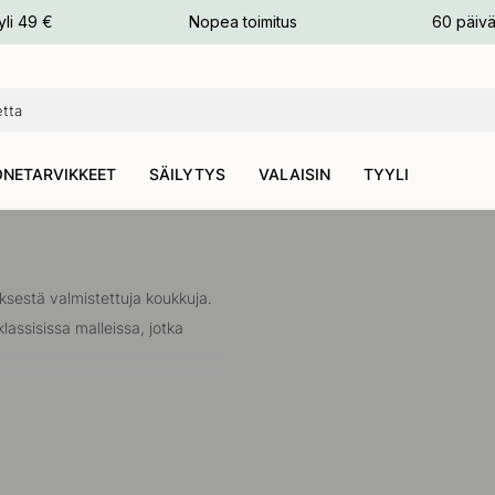
n
yli 49 €
Nopea toimitus
60 päivä
NETARVIKKEET
SÄILYTYS
VALAISIN
TYYLI
ksestä valmistettuja koukkuja.
assisissa malleissa, jotka
uselementtejä seinällä.