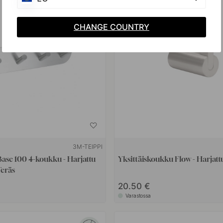
CHANGE COUNTRY
3M-TEIPPI
ase 100 4-koukku - Harjattu
Yksittäiskoukku Flow - Harjattu
eräs
20.50 €
Varastossa