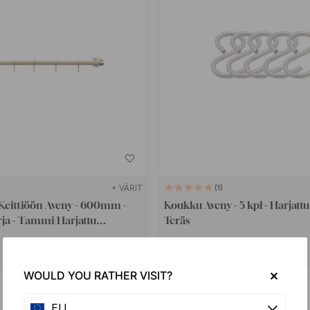
+ VÄRIT
1
eittiöön Aveny - 600mm -
Koukku Aveny - 5 kpl - Harjat
rja - Tammi/Harjattu
Teräs
eräs
32 €
Varastossa
WOULD YOU RATHER VISIT?
EU