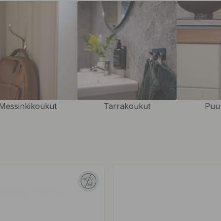
Messinkikoukut
Tarrakoukut
Puu