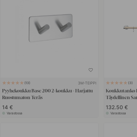
3M-TEIPPI
13
3
Pyyhekoukku Base 200 2-koukku - Harjattu
Koukkutanko K
Ruostumaton Teräs
Täydellinen Sa
Ruostumaton T
14 €
132.50 €
Varastossa
Varastossa