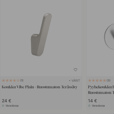
+ VÄRIT
1
3
Koukku Vibe Plain - Ruostumaton Terässävy
Pyyhekoukku B
Ruostumaton T
24 €
14 €
Varastossa
Varastossa