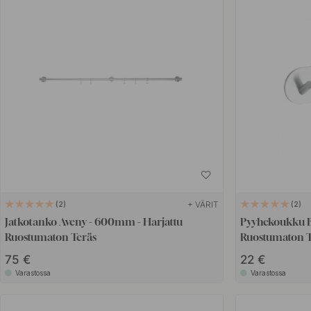
+ VÄRIT
2
2
Jatkotanko Aveny - 600mm - Harjattu
Pyyhekoukku B
Ruostumaton Teräs
Ruostumaton T
75 €
22 €
Varastossa
Varastossa