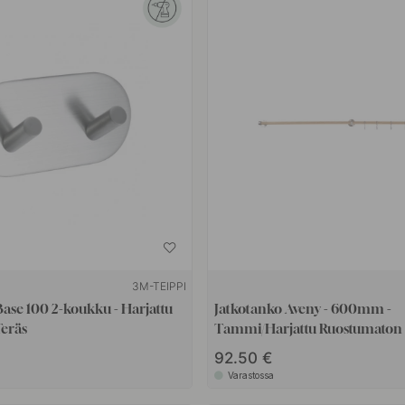
3M-TEIPPI
ase 100 2-koukku - Harjattu
Jatkotanko Aveny - 600mm -
eräs
Tammi/Harjattu Ruostumaton 
92.50 €
Varastossa