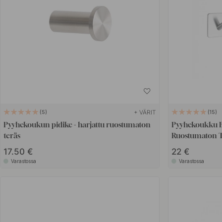
+ VÄRIT
5
15
Pyyhekoukun pidike - harjattu ruostumaton
Pyyhekoukku B
teräs
Ruostumaton T
17.50 €
22 €
Varastossa
Varastossa