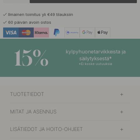
Musta/Alumiini
Tilaustuote*
Ilmainen toimitus yli €49 tilauksiin
170.40 €
Tammi/Musta
60 päivän avoin ostos
Tilaustuote*
193.90 €
Tammi/Alumiini
Tilaustuote*
15%
kylpyhuonetarvikkeista ja
säilytyksestä*
*Ei koske uutuuksia
TUOTETIEDOT
MITAT JA ASENNUS
LISÄTIEDOT JA HOITO-OHJEET