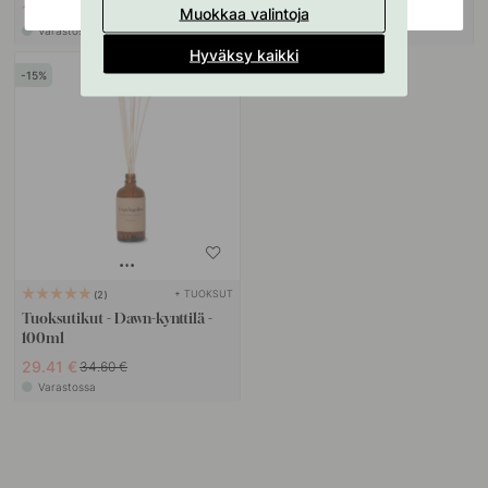
11.22 €
20.32 €
13.20 €
23.90 €
Muokkaa valintoja
Varastossa
Varastossa
Hyväksy kaikki
15
+ TUOKSUT
2
Tuoksutikut - Dawn-kynttilä -
100ml
29.41 €
34.60 €
Varastossa