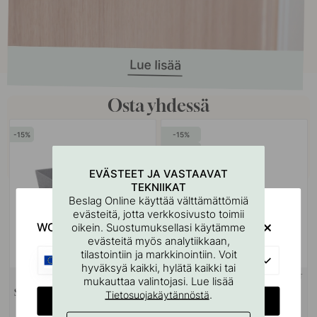
Osta yhdessä
15
15
POPULAR
EVÄSTEET JA VASTAAVAT
TEKNIIKAT
Beslag Online käyttää välttämättömiä
evästeitä, jotta verkkosivusto toimii
WOULD YOU RATHER VISIT?
oikein. Suostumuksellasi käytämme
evästeitä myös analytiikkaan,
tilastointiin ja markkinointiin. Voit
EU
hyväksyä kaikki, hylätä kaikki tai
+ KOOT
+ TUOKSUT
mukauttaa valintojasi. Lue lisää
Säilytyskori - Harmaa
Tuoksukynttilä - Dawn-kynttilä -
.
Tietosuojakäytännöstä
CHANGE COUNTRY
150g