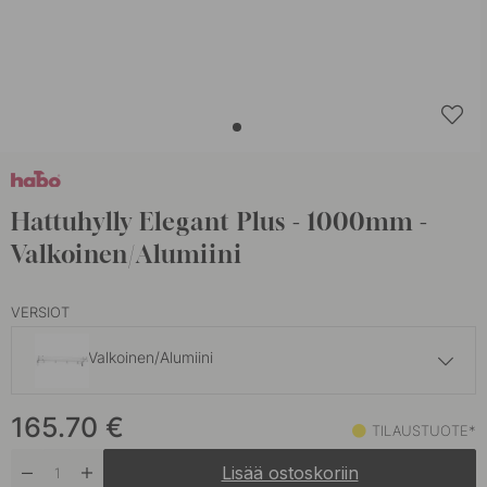
Hattuhylly Elegant Plus - 1000mm -
Valkoinen/Alumiini
VERSIOT
Valkoinen/Alumiini
173.40 €
165.70
€
Musta
TILAUSTUOTE*
Tilaustuote*
Lisää ostoskoriin
110.90 €