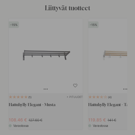
Liittyvät tuotteet
15
15
+ PITUUDET
1
4
Hattuhylly Elegant - Musta
Hattuhylly Elegant - Tam
108.46
119.85
127.60
141
Varastossa
Varastossa