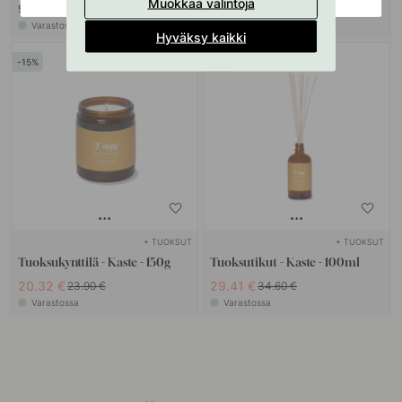
Muokkaa valintoja
98.10 €
8.93 €
10.50 €
Varastossa
Varastossa
Hyväksy kaikki
15
15
+ TUOKSUT
+ TUOKSUT
Tuoksukynttilä - Kaste - 150g
Tuoksutikut - Kaste - 100ml
20.32 €
29.41 €
23.90 €
34.60 €
Varastossa
Varastossa