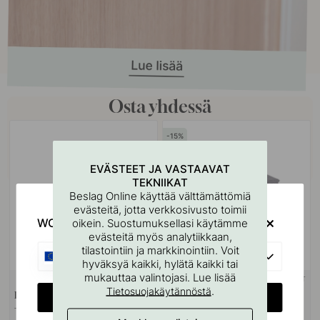
Osta yhdessä
15
EVÄSTEET JA VASTAAVAT
TEKNIIKAT
Beslag Online käyttää välttämättömiä
evästeitä, jotta verkkosivusto toimii
WOULD YOU RATHER VISIT?
oikein. Suostumuksellasi käytämme
evästeitä myös analytiikkaan,
tilastointiin ja markkinointiin. Voit
EU
hyväksyä kaikki, hylätä kaikki tai
mukauttaa valintojasi. Lue lisää
+ PITUUDET
+ KOOT
2
.
Tietosuojakäytännöstä
Koukkulista Elegant - 1000mm
Säilytyslaatikko Kannella -
CHANGE COUNTRY
- Tammi/Alumiini
Harmaa