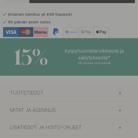
Musta/Alumiini
Tilaustuote*
Ilmainen toimitus yli €49 tilauksiin
170.40 €
Tammi/Musta
60 päivän avoin ostos
Tilaustuote*
165.70 €
Valkoinen/Alumiini
Tilaustuote*
15%
kylpyhuonetarvikkeista ja
säilytyksestä*
*Ei koske uutuuksia
TUOTETIEDOT
MITAT JA ASENNUS
LISÄTIEDOT JA HOITO-OHJEET