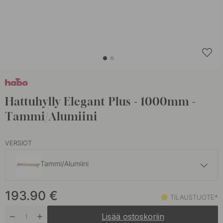
Hattuhylly Elegant Plus - 1000mm -
Tammi/Alumiini
VERSIOT
Tammi/Alumiini
173.40 €
193.90
€
Musta
TILAUSTUOTE*
Tilaustuote*
Lisää ostoskoriin
110.90 €