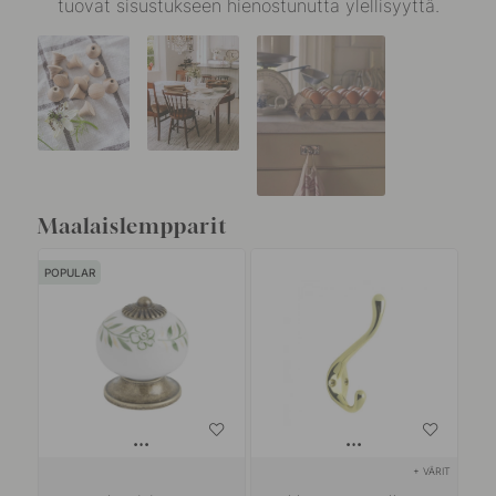
tuovat sisustukseen hienostunutta ylellisyyttä.
Maalaislempparit
POPULAR
+ VÄRIT