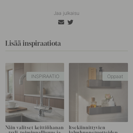
Jaa julkaisu
Lisää inspiraatiota
INSPIRAATIO
Oppaat
Näin valitset keittiöhanan
Itsekiinnittyvien
– tyyli, toiminnallisuus ja
kylpyhuonetuotteiden