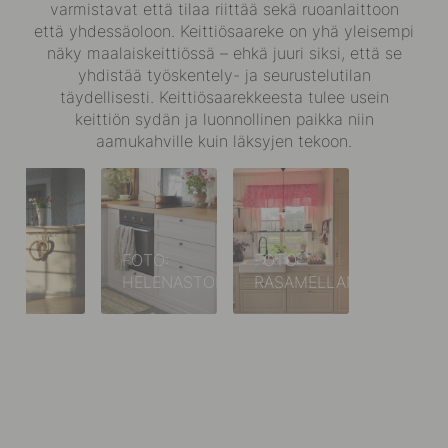
varmistavat että tilaa riittää sekä ruoanlaittoon
että yhdessäoloon. Keittiösaareke on yhä yleisempi
näky maalaiskeittiössä – ehkä juuri siksi, että se
yhdistää työskentely- ja seurustelutilan
täydellisesti. Keittiösaarekkeesta tulee usein
keittiön sydän ja luonnollinen paikka niin
aamukahville kuin läksyjen tekoon.
OTO:
FOTO:
FOTO:
RES
HELENASTORP
RASAMELLANGARDEN