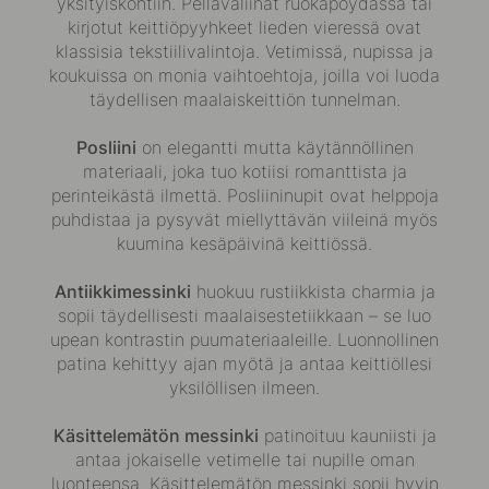
yksityiskohtiin. Pellavaliinat ruokapöydässä tai
kirjotut keittiöpyyhkeet lieden vieressä ovat
klassisia tekstiilivalintoja. Vetimissä, nupissa ja
koukuissa on monia vaihtoehtoja, joilla voi luoda
täydellisen maalaiskeittiön tunnelman.
Posliini
on elegantti mutta käytännöllinen
materiaali, joka tuo kotiisi romanttista ja
perinteikästä ilmettä. Posliininupit ovat helppoja
puhdistaa ja pysyvät miellyttävän viileinä myös
kuumina kesäpäivinä keittiössä.
Antiikkimessinki
huokuu rustiikkista charmia ja
sopii täydellisesti maalaisestetiikkaan – se luo
upean kontrastin puumateriaaleille. Luonnollinen
patina kehittyy ajan myötä ja antaa keittiöllesi
yksilöllisen ilmeen.
Käsittelemätön messinki
patinoituu kauniisti ja
antaa jokaiselle vetimelle tai nupille oman
luonteensa. Käsittelemätön messinki sopii hyvin