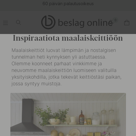
60 päivän palautusoikeus
0
.
.
.
.
Inspiraatiota maalaiskeittiöön
Maalaiskeittiöt luovat lämpimän ja nostalgisen
tunnelman heti kynnyksen yli astuttaessa.
Olemme koonneet parhaat vinkkimme ja
neuvomme maalaiskeittiön luomiseen valituilla
yksityiskohdilla, jotka tekevät keittiöstäsi paikan,
jossa syntyy muistoja.