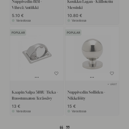
Nuppivedin 8131 -
Koukku Lagan - Kiillotettu
Vihreä/Antiikki
Messinki
5.10 €
10.80 €
Varastossa
Varastossa
POPULAR
POPULAR
+ VÄRIT
Kaapin Salpa 5181U Ticka -
Nuppivedin Solliden -
Ruostumaton Terässävy
Nikkelöity
13 €
15 €
Varastossa
Varastossa