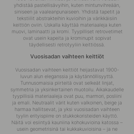
yhdistää pastellisävyihin, kuten mintunvihreään,
siniseen ja vaaleanpunaiseen. Yhdistä tapetit ja
tekstiilit abstrakteihin kuvioihin ja värikkäisiin
keittiön oviin. Uskalla käyttää materiaaleja kuten
muovi, laminaatti ja kromi. Tyypilliset
retrovetimet
ovat usein kapeita ja krominupit sopivat
täydellisesti retrotyyliin keittiössä.
Vuosisadan vaihteen keittiöt
Vuosisadan vaihteen keittiöt heijastavat 1900-
luvun alun eleganssia ja käytännöllisyyttä.
Tunnusomaisia piirteitä ovat selkeät linjat,
symmetria ja yksinkertainen muotoilu. Aikakaudelle
tyypillisiä materiaaleja ovat
puu
, marmori, posliini
ja emali. Neutraalit värit kuten valkoinen, beige ja
harmaa hallitsevat, ja yksi vuosisadan vaihteen
tyylin erityispiirre on stukkokoristeiden käyttö.
Näitä voi esiintyä kauniina kohokuvioina katossa –
usein geometrisinä tai kukkakuvioisina – ja ne