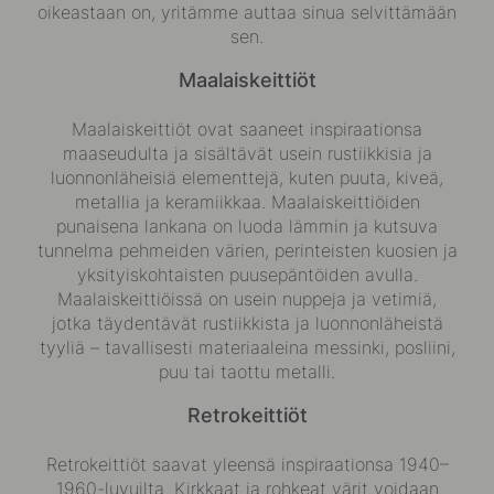
oikeastaan on, yritämme auttaa sinua selvittämään
sen.
Maalaiskeittiöt
Maalaiskeittiöt ovat saaneet inspiraationsa
maaseudulta ja sisältävät usein rustiikkisia ja
luonnonläheisiä elementtejä, kuten puuta, kiveä,
metallia ja keramiikkaa. Maalaiskeittiöiden
punaisena lankana on luoda lämmin ja kutsuva
tunnelma pehmeiden värien, perinteisten kuosien ja
yksityiskohtaisten puusepäntöiden avulla.
Maalaiskeittiöissä on usein nuppeja ja vetimiä,
jotka täydentävät rustiikkista ja luonnonläheistä
tyyliä – tavallisesti materiaaleina messinki, posliini,
puu tai taottu metalli.
Retrokeittiöt
Retrokeittiöt saavat yleensä inspiraationsa 1940–
1960-luvuilta. Kirkkaat ja rohkeat värit voidaan