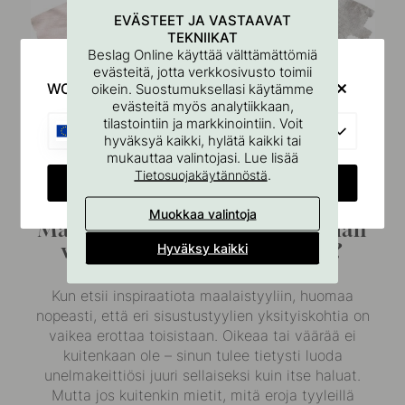
EVÄSTEET JA VASTAAVAT
TEKNIIKAT
Beslag Online käyttää välttämättömiä
evästeitä, jotta verkkosivusto toimii
WOULD YOU RATHER VISIT?
oikein. Suostumuksellasi käytämme
evästeitä myös analytiikkaan,
tilastointiin ja markkinointiin. Voit
EU
hyväksyä kaikki, hylätä kaikki tai
mukauttaa valintojasi. Lue lisää
.
Tietosuojakäytännöstä
CHANGE COUNTRY
Muokkaa valintoja
Maalaistyyli, retro vai vuosisadan
vaihde – mitä eroa niillä on?
Hyväksy kaikki
Kun etsii inspiraatiota maalaistyyliin, huomaa
nopeasti, että eri sisustustyylien yksityiskohtia on
vaikea erottaa toisistaan. Oikeaa tai väärää ei
kuitenkaan ole – sinun tulee tietysti luoda
unelmakeittiösi juuri sellaiseksi kuin itse haluat.
Mutta jos kuitenkin mietit, mitä eroja tyyleillä