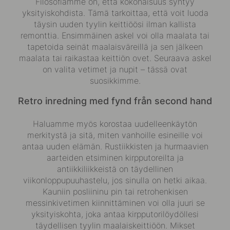
Filosofiamme on, että kokonaisuus syntyy
yksityiskohdista. Tämä tarkoittaa, että voit luoda
täysin uuden tyylin keittiöösi ilman kallista
remonttia. Ensimmäinen askel voi olla maalata tai
tapetoida seinät maalaisväreillä ja sen jälkeen
maalata tai raikastaa keittiön ovet. Seuraava askel
on valita vetimet ja nupit –
tässä ovat
suosikkimme.
Retro inredning med fynd från second hand
Haluamme myös korostaa uudelleenkäytön
merkitystä ja sitä, miten vanhoille esineille voi
antaa uuden elämän. Rustiikkisten ja hurmaavien
aarteiden etsiminen kirpputoreilta ja
antiikkiliikkeistä on täydellinen
viikonloppupuuhastelu, jos sinulla on hetki aikaa.
Kauniin posliininu pin tai retrohenkisen
messinkivetimen kiinnittäminen voi olla juuri se
yksityiskohta, joka antaa kirpputorilöydöllesi
täydellisen tyylin maalaiskeittiöön. Mikset