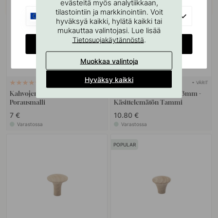
evästeitä myös analytiikkaan,
tilastointiin ja markkinointiin. Voit
EU
hyväksyä kaikki, hylätä kaikki tai
mukauttaa valintojasi. Lue lisää
.
Tietosuojakäytännöstä
CHANGE COUNTRY
Muokkaa valintoja
Hyväksy kaikki
+ VÄRIT
127
4
Kahvojen Ja Nuppien
Nuppivedin Circum - 33mm -
Porausmalli
Käsittelemätön Tammi
7 €
10.80 €
Varastossa
Varastossa
POPULAR