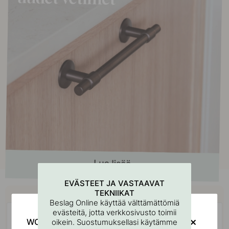
EVÄSTEET JA VASTAAVAT
Osta yhdessä
TEKNIIKAT
Beslag Online käyttää välttämättömiä
evästeitä, jotta verkkosivusto toimii
WOULD YOU RATHER VISIT?
oikein. Suostumuksellasi käytämme