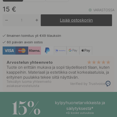
15 €
Tammi
Varastossa
15
€
VARASTOSSA
Lisää ostoskoriin
Ilmainen toimitus yli €49 tilauksiin
60 päivän avoin ostos
Arvostelun yhteenveto
Tuote on erittäin mukava ja sopii täydellisesti tilaan, kuten
kaappeihin. Materiaali ja estetiikka ovat korkealaatuisia, ja
erityinen puulakka tekee siitä näyttävän.
Tekoälyn luoma yhteenveto
Verified by Trustvoice
asiakasarvosteluista
15%
kylpyhuonetarvikkeista ja
säilytyksestä*
*Ei koske uutuuksia