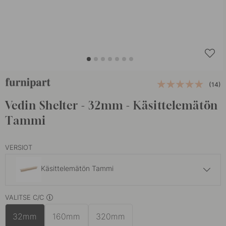
(14)
Vedin Shelter - 32mm - Käsittelemätön
Tammi
VERSIOT
Käsittelemätön Tammi
16 €
VALITSE C/C
Pähkinäpuu
Varastossa
32mm
160mm
320mm