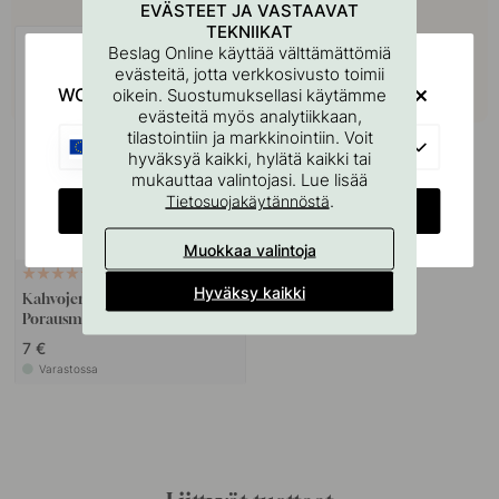
Osta yhdessä
EVÄSTEET JA VASTAAVAT
TEKNIIKAT
Beslag Online käyttää välttämättömiä
evästeitä, jotta verkkosivusto toimii
WOULD YOU RATHER VISIT?
oikein. Suostumuksellasi käytämme
evästeitä myös analytiikkaan,
tilastointiin ja markkinointiin. Voit
EU
hyväksyä kaikki, hylätä kaikki tai
mukauttaa valintojasi. Lue lisää
.
Tietosuojakäytännöstä
CHANGE COUNTRY
Muokkaa valintoja
127
Hyväksy kaikki
Kahvojen Ja Nuppien
Porausmalli
7 €
Varastossa