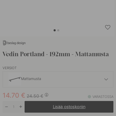
Vedin Portland - 192mm - Mattamusta
VERSIOT
Mattamusta
27.50 €
14.70
€
Antiikkipronssi
24.50
€
VARASTOSSA
Varastossa
Lisää ostoskoriin