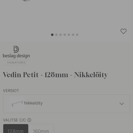
Vedin Petit - 128mm - Nikkelöity
VERSIOT
Nikkelöity
37 €
VALITSE C/C
Brunattu Messinki
Varastossa
128mm
160mm