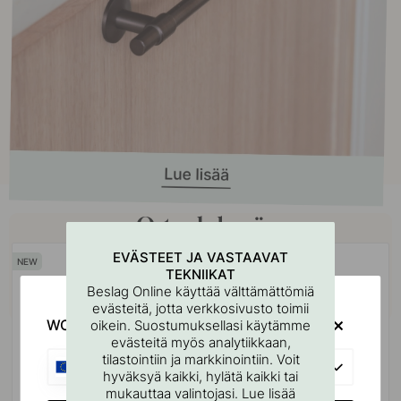
Osta yhdessä
EVÄSTEET JA VASTAAVAT
TEKNIIKAT
Beslag Online käyttää välttämättömiä
evästeitä, jotta verkkosivusto toimii
WOULD YOU RATHER VISIT?
oikein. Suostumuksellasi käytämme
evästeitä myös analytiikkaan,
tilastointiin ja markkinointiin. Voit
EU
hyväksyä kaikki, hylätä kaikki tai
mukauttaa valintojasi. Lue lisää