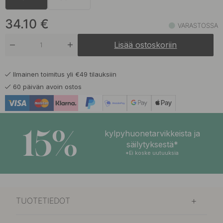
35.10 €
Kiillotettu Messinki
Varastossa
34.10
€
VARASTOSSA
34.10 €
Mattamusta
Lisää ostoskoriin
Varastossa
Ilmainen toimitus yli €49 tilauksiin
60 päivän avoin ostos
15%
kylpyhuonetarvikkeista ja
säilytyksestä*
*Ei koske uutuuksia
TUOTETIEDOT