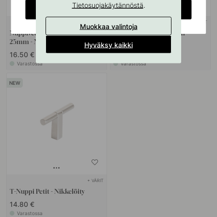
.
Tietosuojakäytännöstä
CHANGE COUNTRY
+ VÄRIT
+ VÄRIT
Muokkaa valintoja
Nuppivedin Copenhagen -
Nuppivedin Solo - 21mm -
25mm - Nikkelöity
Nikkelöity
Hyväksy kaikki
16.50 €
15.60 €
Varastossa
Varastossa
+ VÄRIT
T-Nuppi Petit - Nikkelöity
14.80 €
Varastossa