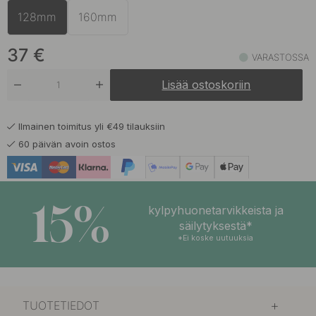
128mm
160mm
34.10 €
Mattamusta
Varastossa
37
€
VARASTOSSA
34.10 €
Nikkelöity
Lisää ostoskoriin
Varastossa
Ilmainen toimitus yli €49 tilauksiin
60 päivän avoin ostos
15%
kylpyhuonetarvikkeista ja
säilytyksestä*
*Ei koske uutuuksia
TUOTETIEDOT