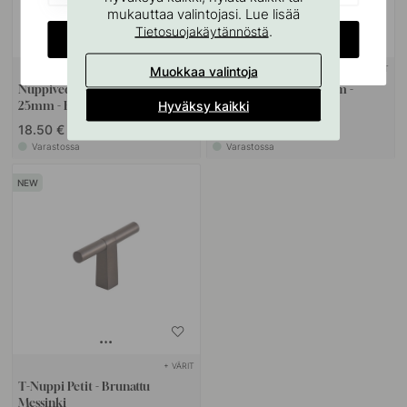
mukauttaa valintojasi. Lue lisää
.
Tietosuojakäytännöstä
CHANGE COUNTRY
Muokkaa valintoja
+ VÄRIT
+ VÄRIT
Nuppivedin Copenhagen -
Nuppivedin Solo - 21mm -
Hyväksy kaikki
25mm - Brunattu Messinki
Brunattu Messinki
18.50 €
17.50 €
Varastossa
Varastossa
+ VÄRIT
T-Nuppi Petit - Brunattu
Messinki