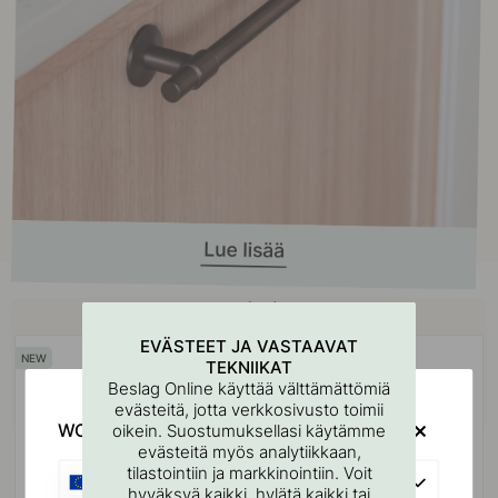
Osta yhdessä
EVÄSTEET JA VASTAAVAT
TEKNIIKAT
Beslag Online käyttää välttämättömiä
evästeitä, jotta verkkosivusto toimii
WOULD YOU RATHER VISIT?
oikein. Suostumuksellasi käytämme
evästeitä myös analytiikkaan,
tilastointiin ja markkinointiin. Voit
EU
hyväksyä kaikki, hylätä kaikki tai