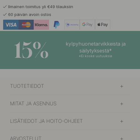
Ilmainen toimitus yli €49 tilauksiin
17.50 €
Harjattu Teräs
60 päivän avoin ostos
Tilapäisesti loppu
17.50 €
Kiillotettu Kromi
Varastossa
15%
kylpyhuonetarvikkeista ja
19.50 €
säilytyksestä*
Brunattu Messinki
Varastossa
*Ei koske uutuuksia
15 €
Kalkkiharmaa
Varastossa
TUOTETIEDOT
15 €
Mattamusta
Varastossa
MITAT JA ASENNUS
15 €
Myrskynsininen
Varastossa
LISÄTIEDOT JA HOITO-OHJEET
ARVOSTELUT