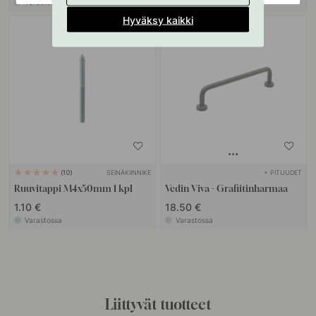
Varastossa
Varastossa
Hyväksy kaikki
SEINÄKIINNIKE
+ PITUUDET
10
Ruuvitappi M4x50mm 1 kpl
Vedin Viva - Grafiitinharmaa
1.10 €
18.50 €
Varastossa
Varastossa
Liittyvät tuotteet