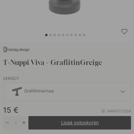
T-Nuppi Viva - GrafiitinGreige
VERSIOT
Grafiitinharmaa
19.50 €
15
€
Brunattu Messinki
VARASTOSSA
Varastossa
Lisää ostoskoriin
18.50 €
Harjattu Käsittelemätön Messinki
Tilapäisesti loppu