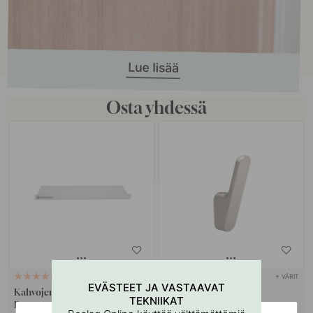
Osta yhdessä
+ VÄRIT
127
1
EVÄSTEET JA VASTAAVAT
Kahvojen Ja Nuppien
Koukku Vibe Plain -
TEKNIIKAT
Porausmalli
Ruostumaton Terässävy