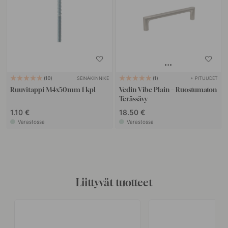
SEINÄKIINNIKE
+ PITUUDET
10
1
Ruuvitappi M4x50mm 1 kpl
Vedin Vibe Plain – Ruostumaton
Terässävy
1.10 €
18.50 €
Varastossa
Varastossa
Liittyvät tuotteet