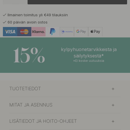
17.50 €
Tumma Pronssi
Varastossa
Ilmainen toimitus yli €49 tilauksiin
60 päivän avoin ostos
15%
kylpyhuonetarvikkeista ja
säilytyksestä*
*Ei koske uutuuksia
TUOTETIEDOT
MITAT JA ASENNUS
LISÄTIEDOT JA HOITO-OHJEET