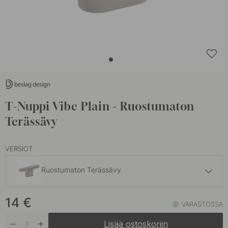
T-Nuppi Vibe Plain - Ruostumaton
Terässävy
VERSIOT
Ruostumaton Terässävy
14 €
14
€
Mattamusta
VARASTOSSA
Varastossa
Lisää ostoskoriin