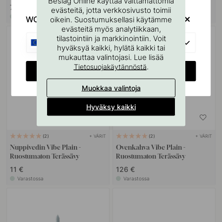
Beslag Online käyttää välttämättömiä
7 €
24 €
evästeitä, jotta verkkosivusto toimii
Varastossa
Varastossa
WOULD YOU RATHER VISIT?
oikein. Suostumuksellasi käytämme
evästeitä myös analytiikkaan,
tilastointiin ja markkinointiin. Voit
EU
hyväksyä kaikki, hylätä kaikki tai
mukauttaa valintojasi. Lue lisää
.
Tietosuojakäytännöstä
CHANGE COUNTRY
Muokkaa valintoja
Hyväksy kaikki
+ VÄRIT
+ VÄRIT
2
2
Nuppivedin Vibe Plain -
Ovenkahva Vibe Plain -
Ruostumaton Terässävy
Ruostumaton Terässävy
11 €
126 €
Varastossa
Varastossa