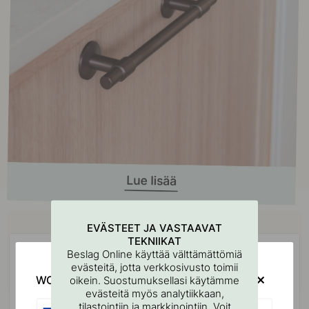
Osta yhdessä
EVÄSTEET JA VASTAAVAT
TEKNIIKAT
Beslag Online käyttää välttämättömiä
evästeitä, jotta verkkosivusto toimii
WOULD YOU RATHER VISIT?
oikein. Suostumuksellasi käytämme
evästeitä myös analytiikkaan,
tilastointiin ja markkinointiin. Voit