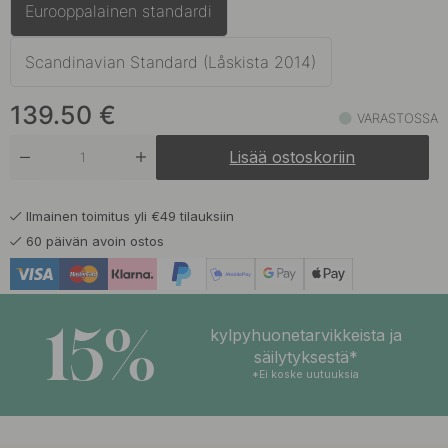
Eurooppalainen standardi
134.50 €
Tumma Pronssi
Varastossa
Scandinavian Standard (Låskista 2014)
139.50
€
VARASTOSSA
Lisää ostoskoriin
Ilmainen toimitus yli €49 tilauksiin
60 päivän avoin ostos
15%
kylpyhuonetarvikkeista ja
säilytyksestä*
*Ei koske uutuuksia