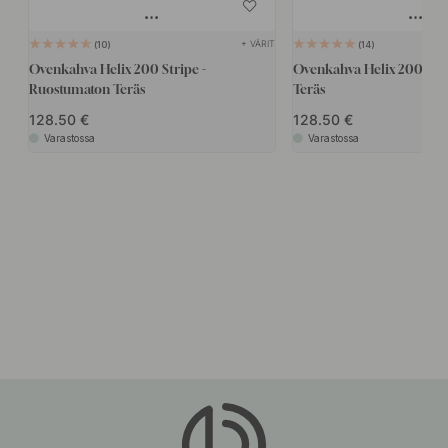
+ VÄRIT
10
14
Ovenkahva Helix 200 Stripe -
Ovenkahva Helix 200 - R
Ruostumaton Teräs
Teräs
128.50
128.50
Varastossa
Varastossa