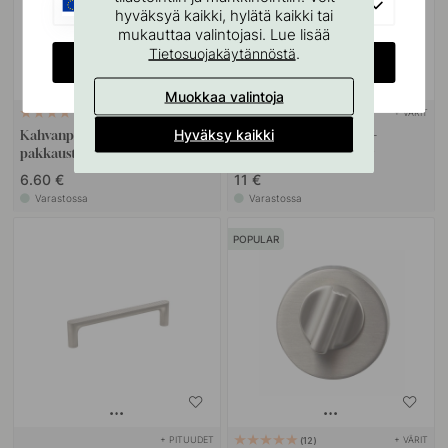
EU
hyväksyä kaikki, hylätä kaikki tai
mukauttaa valintojasi. Lue lisää
.
Tietosuojakäytännöstä
CHANGE COUNTRY
Muokkaa valintoja
+ VÄRIT
22
2
Hyväksy kaikki
Kahvanpehmusteet - Musta 3
Nuppivedin Vibe Plain -
pakkausta
Ruostumaton Terässävy
6.60 €
11 €
Varastossa
Varastossa
POPULAR
+ PITUUDET
+ VÄRIT
12