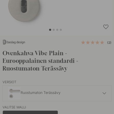
(2)
Ovenkahva Vibe Plain -
Eurooppalainen standardi -
Ruostumaton Terässävy
VERSIOT
Ruostumaton Terässävy
126 €
VALITSE MALLI
Musta
Varastossa