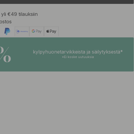
yli €49 tilauksiin
ostos
5%
kylpyhuonetarvikkeista ja säilytyksestä*
*Ei koske uutuuksia