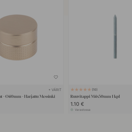
+ VÄRIT
10
nt - Ø40mm - Harjattu Messinki
Ruuvitappi M4x50mm 1 kpl
1.10 €
Varastossa