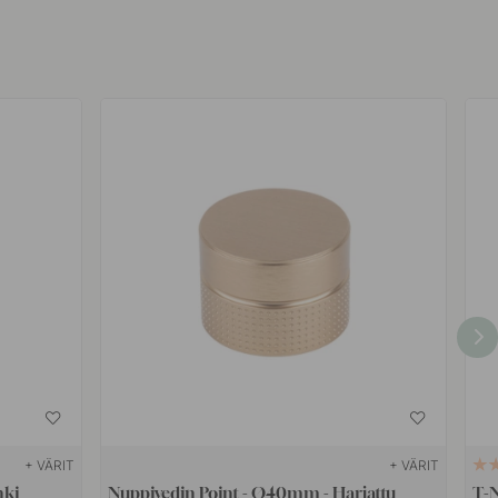
+ VÄRIT
+ VÄRIT
nki
Nuppivedin Point - Ø40mm - Harjattu
T-N