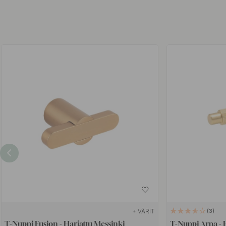
+ VÄRIT
3
T-Nuppi Fusion - Harjattu Messinki
T-Nuppi Arpa - 