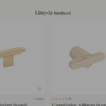
Liittyvät tuotteet
+ VÄRIT
1
Harjattu Messinki
T-Nuppi Fusion - Kiillotettu Messi