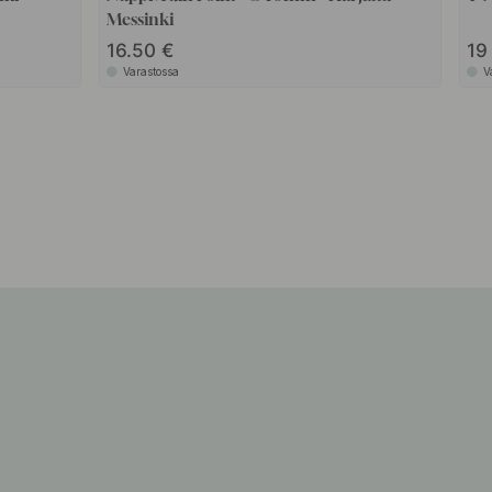
Messinki
16.50
1
Varastossa
V