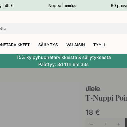
n
yli 49 €
Nopea toimitus
60 päivä
NETARVIKKEET
SÄILYTYS
VALAISIN
TYYLI
15% kylpyhuonetarvikkeista & säilytyksestä
Päättyy:
3d
11h
6m
32s
T-Nuppi Poi
18
€