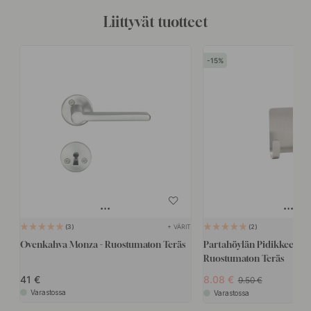
Liittyvät tuotteet
15
+ VÄRIT
3
2
Ovenkahva Monza - Ruostumaton Teräs
Partahöylän Pidikkeen Bas
Ruostumaton Teräs
41
8.08
9.50
Varastossa
Varastossa