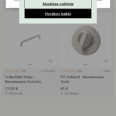
Muokkaa valintoja
10.80 €
128.50 €
Varastossa
Varastossa
Hyväksy kaikki
POPULAR
+ PITUUDET
+ VÄRIT
7
12
Vedin Helix Stripe -
WC Lukko R - Ruostumaton
Ruostumaton Terässävy
Teräs
21.50 €
41 €
Varastossa
Varastossa