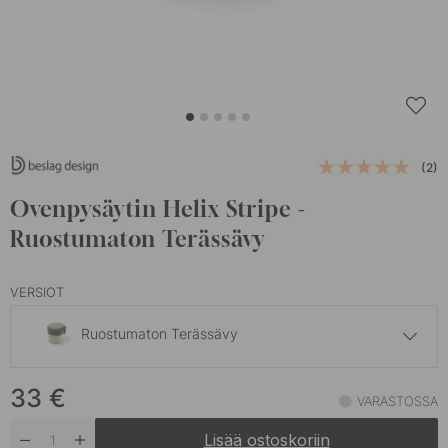
(2)
Ovenpysäytin Helix Stripe -
Ruostumaton Terässävy
VERSIOT
Ruostumaton Terässävy
33 €
33
€
Antiikkipronssi
VARASTOSSA
Varastossa
Lisää ostoskoriin