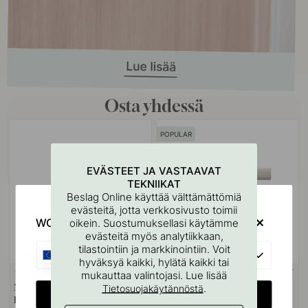
Osta yhdessä
POPULAR
EVÄSTEET JA VASTAAVAT
TEKNIIKAT
Beslag Online käyttää välttämättömiä
evästeitä, jotta verkkosivusto toimii
WOULD YOU RATHER VISIT?
oikein. Suostumuksellasi käytämme
evästeitä myös analytiikkaan,
tilastointiin ja markkinointiin. Voit
EU
hyväksyä kaikki, hylätä kaikki tai
+ KOOT
+ VÄRIT
mukauttaa valintojasi. Lue lisää
2
10
.
Nuppivedin Helix Stripe -
Ovenkahva Helix 200 Stripe -
Tietosuojakäytännöstä
CHANGE COUNTRY
Ruostumaton Terässävy
Ruostumaton Teräs