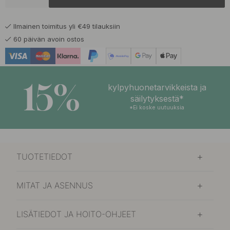
33 €
Mattamusta
Varastossa
Ilmainen toimitus yli €49 tilauksiin
33 €
Messinki
60 päivän avoin ostos
Varastossa
34 €
Tumma Pronssi
Varastossa
15%
kylpyhuonetarvikkeista ja
säilytyksestä*
*Ei koske uutuuksia
TUOTETIEDOT
MITAT JA ASENNUS
LISÄTIEDOT JA HOITO-OHJEET