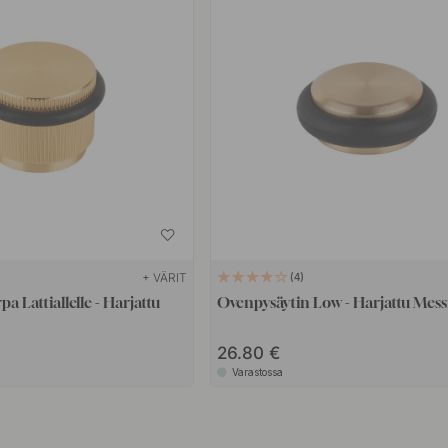
+ VÄRIT
4
a Lattiallelle - Harjattu
Ovenpysäytin Low - Harjattu Mess
26.80
Varastossa