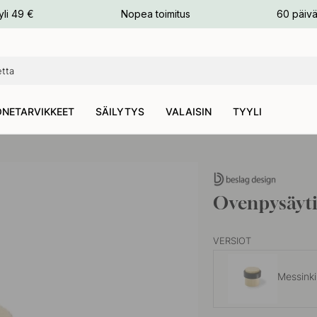
n
yli 49 €
Nopea toimitus
60 päivä
NETARVIKKEET
SÄILYTYS
VALAISIN
TYYLI
Ovenpysäyti
VERSIOT
Messinki