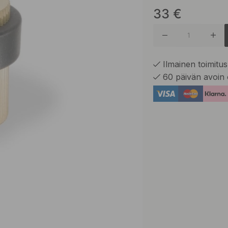
33
€
Antiikkip
Mattamu
Ilmainen toimitus 
60 päivän avoin 
Ruostum
Tumma P