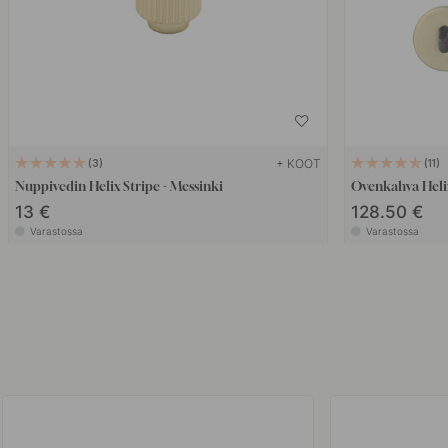
+ KOOT
3
11
Nuppivedin Helix Stripe - Messinki
Ovenkahva Helix
13 €
128.50 €
Varastossa
Varastossa