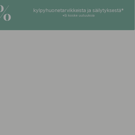
5%
kylpyhuonetarvikkeista ja säilytyksestä*
*Ei koske uutuuksia