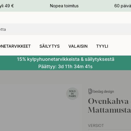
n
yli 49 €
Nopea toimitus
60 päivä
NETARVIKKEET
SÄILYTYS
VALAISIN
TYYLI
15% kylpyhuonetarvikkeista & säilytyksestä
Päättyy:
3d
11h
34m
40s
Ovenkahva S
Mattamust
VERSIOT