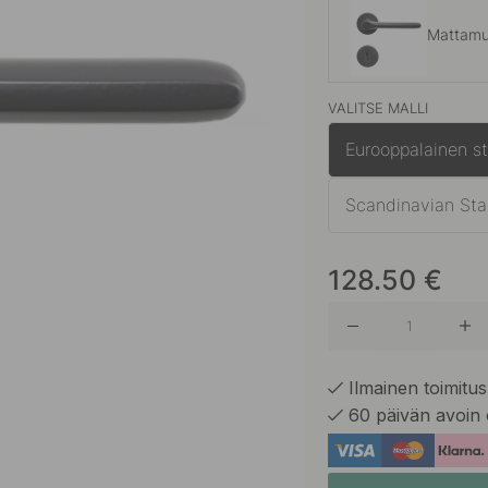
Mattamu
VALITSE MALLI
Ruostum
Eurooppalainen s
Scandinavian Sta
128.50
€
Ilmainen toimitus 
60 päivän avoin 