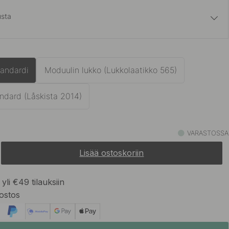
sta
128.50 €
aton Terässävy
Varastossa
tandardi
Moduulin lukko (Lukkolaatikko 565)
ndard (Låskista 2014)
VARASTOSSA
Lisää ostoskoriin
yli €49 tilauksiin
ostos