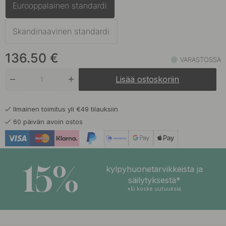
Eurooppalainen standardi
143.50 €
Tumma Pronssi
Varastossa
Skandinaavinen standardi
136.50
€
VARASTOSSA
Lisää ostoskoriin
Ilmainen toimitus yli €49 tilauksiin
60 päivän avoin ostos
15%
kylpyhuonetarvikkeista ja
säilytyksestä*
*Ei koske uutuuksia