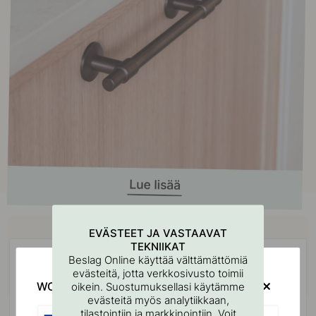
Osta yhdessä
EVÄSTEET JA VASTAAVAT
TEKNIIKAT
Beslag Online käyttää välttämättömiä
evästeitä, jotta verkkosivusto toimii
WOULD YOU RATHER VISIT?
oikein. Suostumuksellasi käytämme
evästeitä myös analytiikkaan,
tilastointiin ja markkinointiin. Voit