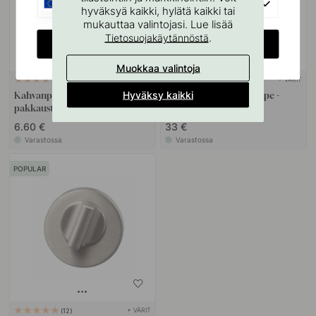
EU
hyväksyä kaikki, hylätä kaikki tai
mukauttaa valintojasi. Lue lisää
.
Tietosuojakäytännöstä
CHANGE COUNTRY
Muokkaa valintoja
+ VÄRIT
22
2
Hyväksy kaikki
Kahvanpehmusteet - Musta 3
Ovenpysäytin Helix Stripe -
pakkausta
Ruostumaton Terässävy
6.60 €
33 €
Varastossa
Varastossa
POPULAR
+ VÄRIT
12