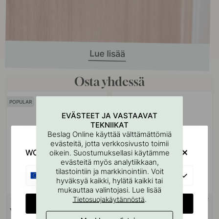
Osta yhdessä
POPULAR
EVÄSTEET JA VASTAAVAT
TEKNIIKAT
Beslag Online käyttää välttämättömiä
evästeitä, jotta verkkosivusto toimii
WOULD YOU RATHER VISIT?
oikein. Suostumuksellasi käytämme
evästeitä myös analytiikkaan,
tilastointiin ja markkinointiin. Voit
EU
hyväksyä kaikki, hylätä kaikki tai
mukauttaa valintojasi. Lue lisää
.
Tietosuojakäytännöstä
+ PITUUDET
+ PITUUDET
40
9
CHANGE COUNTRY
Vedin 1353 - Mattamusta
Vedin 1353 Care - Mattamusta