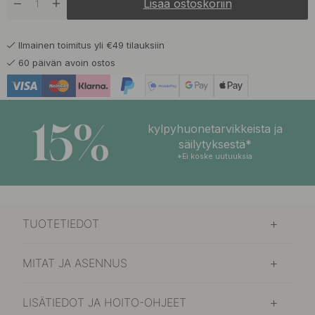
Lisää ostoskoriin
15.60 €
Harjattu Teräs
Varastossa
Ilmainen toimitus yli €49 tilauksiin
15.60 €
Kiillotettu Messinki
60 päivän avoin ostos
Varastossa
15.60 €
Nikkelöity
Varastossa
15%
kylpyhuonetarvikkeista ja
säilytyksestä*
*Ei koske uutuuksia
TUOTETIEDOT
MITAT JA ASENNUS
LISÄTIEDOT JA HOITO-OHJEET