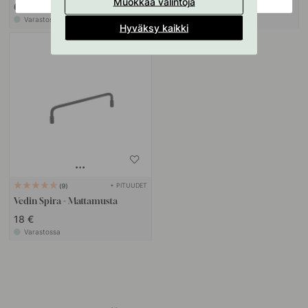
Muokkaa valintoja
6.20 €
9 €
Varastossa
Varastossa
Hyväksy kaikki
+ PITUUDET
9
Vedin Spira - Mattamusta
18 €
Varastossa