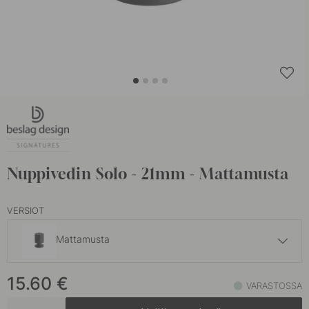
Nuppivedin Solo - 21mm - Mattamusta
VERSIOT
Mattamusta
17.50 €
15.60
€
Brunattu Messinki
VARASTOSSA
Varastossa