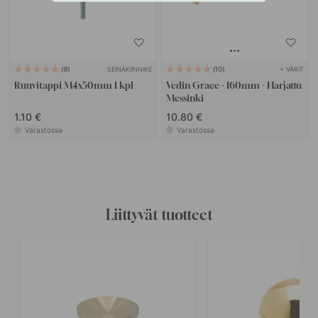
SEINÄKIINNIKE
+ VÄRIT
9
10
Ruuvitappi M4x50mm 1 kpl
Vedin Grace - 160mm - Harjattu
Messinki
1.10 €
10.80 €
Varastossa
Varastossa
Liittyvät tuotteet