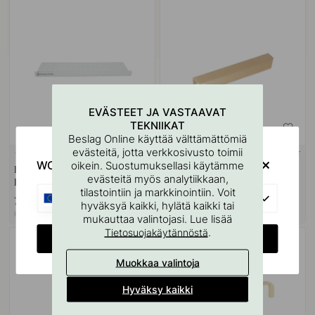
EVÄSTEET JA VASTAAVAT
TEKNIIKAT
Beslag Online käyttää välttämättömiä
evästeitä, jotta verkkosivusto toimii
+ PITUUDET
127
3
WOULD YOU RATHER VISIT?
oikein. Suostumuksellasi käytämme
Kahvojen Ja Nuppien
Profiilivedin Vann - 200mm -
evästeitä myös analytiikkaan,
Porausmalli
Harjattu Messinki
tilastointiin ja markkinointiin. Voit
EU
7 €
15 €
hyväksyä kaikki, hylätä kaikki tai
Varastossa
Varastossa
mukauttaa valintojasi. Lue lisää
.
Tietosuojakäytännöstä
CHANGE COUNTRY
Muokkaa valintoja
Hyväksy kaikki