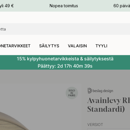
n
yli 49 €
Nopea toimitus
60 päivä
NETARVIKKEET
SÄILYTYS
VALAISIN
TYYLI
15% kylpyhuonetarvikkeista & säilytyksestä
Päättyy:
2d
17h
40m
38s
Avainlevy R
Standardi)
VERSIOT