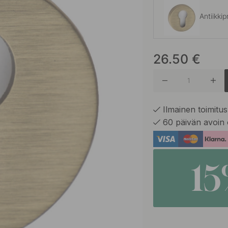
Antiikkip
26.50
€
Harjattu
Musta
Ilmainen toimitus 
60 päivän avoin 
Ruostum
1