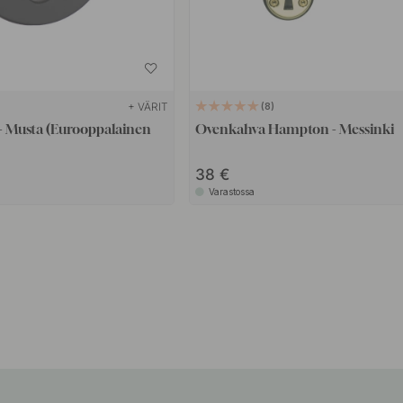
+ VÄRIT
8
- Musta (Eurooppalainen
Ovenkahva Hampton - Messinki
38
Varastossa