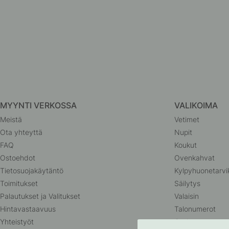
MYYNTI VERKOSSA
VALIKOIMA
Meistä
Vetimet
Ota yhteyttä
Nupit
FAQ
Koukut
Ostoehdot
Ovenkahvat
Tietosuojakäytäntö
Kylpyhuonetarvi
Toimitukset
Säilytys
Palautukset ja Valitukset
Valaisin
Hintavastaavuus
Talonumerot
Yhteistyöt
Outlet