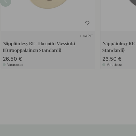
+ VÄRIT
Näppäinlevy RE - Harjattu Messinki
Näppäinlevy RE 
(Eurooppalainen Standardi)
Standardi)
26.50
26.50
Varastossa
Varastossa