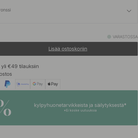
ronssi
26.50 €
 Messinki
VARASTOSSA
Varastossa
Lisää ostoskoriin
26.50 €
Varastossa
yli €49 tilauksiin
ostos
26.50 €
aton Terässävy
Varastossa
5%
kylpyhuonetarvikkeista ja säilytyksestä*
*Ei koske uutuuksia