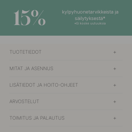
15%
kylpyhuonetarvikkeista ja
säilytyksestä*
*Ei koske uutuuksia
TUOTETIEDOT
MITAT JA ASENNUS
LISÄTIEDOT JA HOITO-OHJEET
ARVOSTELUT
TOIMITUS JA PALAUTUS