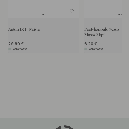
Anturi IR-1 - Musta
Päätykappale Nexus - Pint
Musta 2 kpi
29.90
6.20
Varastossa
Varastossa