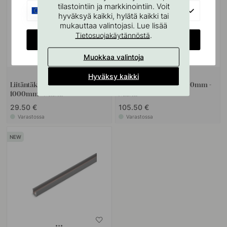
tilastointiin ja markkinointiin. Voit
EU
hyväksyä kaikki, hylätä kaikki tai
mukauttaa valintojasi. Lue lisää
.
Tietosuojakäytännöstä
CHANGE COUNTRY
Muokkaa valintoja
Hyväksy kaikki
Liitäntäkaapeli Magy Micro 24 -
Peiteprofiili Magy - 2000mm -
1000mm - Musta
Musta
29.50 €
105.50 €
Varastossa
Varastossa