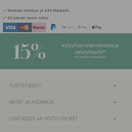
Ilmainen toimitus yli €49 tilauksiin
60 päivän avoin ostos
15%
kylpyhuonetarvikkeista ja
säilytyksestä*
*Ei koske uutuuksia
TUOTETIEDOT
MITAT JA ASENNUS
LISÄTIEDOT JA HOITO-OHJEET