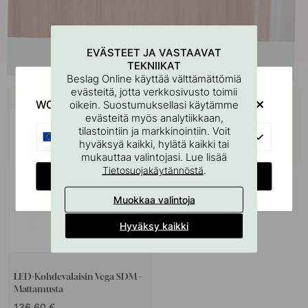
EVÄSTEET JA VASTAAVAT
TEKNIIKAT
Beslag Online käyttää välttämättömiä
evästeitä, jotta verkkosivusto toimii
Osta yhdessä
WOULD YOU RATHER VISIT?
oikein. Suostumuksellasi käytämme
evästeitä myös analytiikkaan,
tilastointiin ja markkinointiin. Voit
EU
hyväksyä kaikki, hylätä kaikki tai
mukauttaa valintojasi. Lue lisää
.
Tietosuojakäytännöstä
CHANGE COUNTRY
Muokkaa valintoja
Hyväksy kaikki
LED-Kohdevalaisin Vega SDM -
Mattamusta
136.60 €