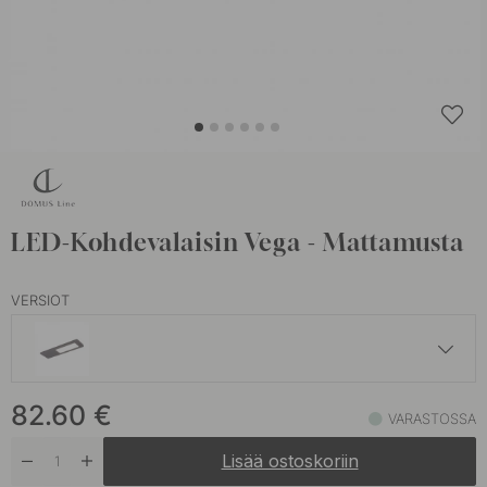
LED-Kohdevalaisin Vega - Mattamusta
VERSIOT
78.50 €
82.60
€
Ruostumaton Terässävy
VARASTOSSA
Varastossa
Lisää ostoskoriin