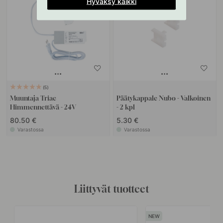
Hyväksy kaikki
5
Muuntaja Triac
Päätykappale Nubo - Valkoinen
Himmennettävä - 24V
- 2 kpl
80.50 €
5.30 €
Varastossa
Varastossa
Liittyvät tuotteet