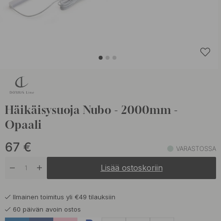
Häikäisysuoja Nubo - 2000mm -
Opaali
67
€
VARASTOSSA
Lisää ostoskoriin
Ilmainen toimitus yli €49 tilauksiin
60 päivän avoin ostos