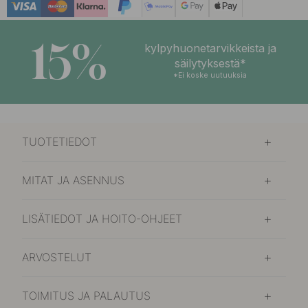
15%
kylpyhuonetarvikkeista ja
säilytyksestä*
*Ei koske uutuuksia
TUOTETIEDOT
MITAT JA ASENNUS
LISÄTIEDOT JA HOITO-OHJEET
ARVOSTELUT
TOIMITUS JA PALAUTUS