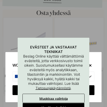
Osta yhdessä
EVÄSTEET JA VASTAAVAT
TEKNIIKAT
Beslag Online käyttää välttämättömiä
evästeitä, jotta verkkosivusto toimii
WOULD YOU RATHER VISIT?
oikein. Suostumuksellasi käytämme
evästeitä myös analytiikkaan,
3M-TEIPPI
tilastointiin ja markkinointiin. Voit
EU
LED-Kisko Nubo - 2000mm
LED-Nauha Flexy SHE6B PW
hyväksyä kaikki, hylätä kaikki tai
PRO
mukauttaa valintojasi. Lue lisää
11.50 €
43.50 €
.
Tietosuojakäytännöstä
CHANGE COUNTRY
Varastossa
Varastossa
Muokkaa valintoja