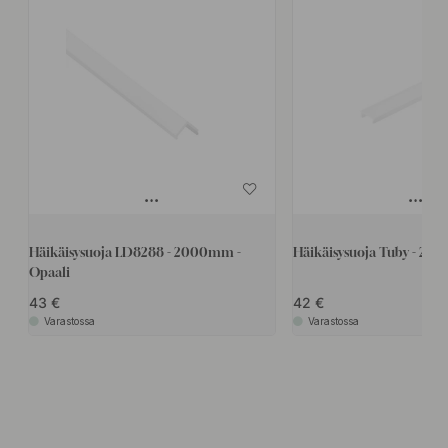
Häikäisysuoja LD8288 - 2000mm -
Häikäisysuoja Tuby - 20
Opaali
43
42
Varastossa
Varastossa